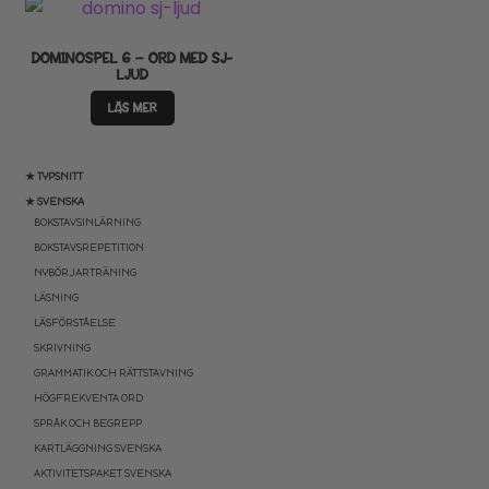
DOMINOSPEL 6 – ORD MED SJ-
LJUD
LÄS MER
★ TYPSNITT
★ SVENSKA
BOKSTAVSINLÄRNING
BOKSTAVSREPETITION
NYBÖRJARTRÄNING
LÄSNING
LÄSFÖRSTÅELSE
SKRIVNING
GRAMMATIK OCH RÄTTSTAVNING
HÖGFREKVENTA ORD
SPRÅK OCH BEGREPP
KARTLÄGGNING SVENSKA
AKTIVITETSPAKET SVENSKA