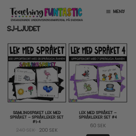
Hoppa
Gå
MENY
till
till
navigering
innehåll
SJ-LJUDET
INFO
EXPANDERA
UNDERMENY
MITT KONTO
GRATISMATERIAL
EXPANDERA
UNDERMENY
BUTIK
LICENSER
EXPANDERA
UNDERMENY
TYPSNITT
SAMLINGSPAKET LEK MED
LEK MED SPRÅKET –
SPRÅKET – SPRÅKLEKER SET
SPRÅKLEKER SET #4
#1-4
TIPSHÖRNAN
60
SEK
Det
Det
240
SEK
200
SEK