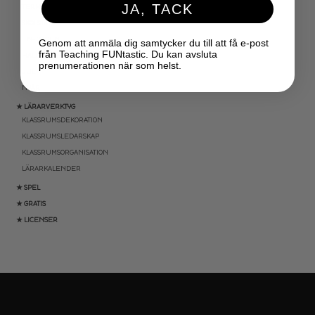
JA, TACK
TERMINSAVSLUT
SKOLSTART
FN-DAGEN
Genom att anmäla dig samtycker du till att få e-post
från Teaching FUNtastic. Du kan avsluta
HALLOWEEN
prenumerationen när som helst.
JUL
NYÅR
★ LÄRARVERKTYG
KLASSRUMSDEKORATION
KLASSRUMSLEDARSKAP
KLASSRUMSORGANISATION
LÄRARKALENDER
★ SPEL
★ GRATIS
★ LICENSER