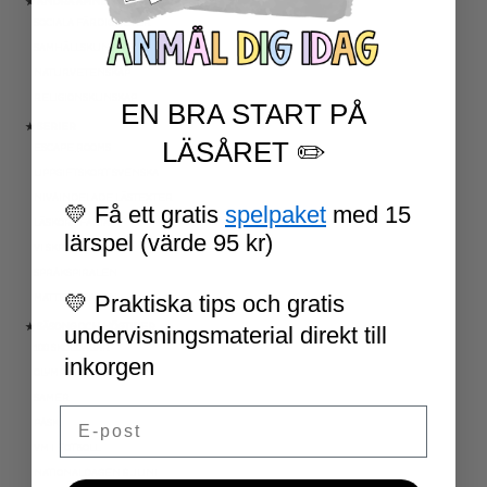
★ ANDRA ÄMNEN
SOCIALA FÄRDIGHETER
SAMHÄLLSKUNSKAP
NATURVETENSKAP
RELIGIONSKUNSKAP
EN BRA START PÅ
★ SERIER
LÄSÅRET ✏️
ESCAPE ROOMS
UPPGIFTSKORT SVENSKA
NIVÅINDELADE LÄSTEXTER
💛 Få ett gratis
spelpaket
med 15
LÄSKORT FAKTA
lärspel (värde 95 kr)
VI SKRIVER
SPRÅKSPIRALEN
💛 Praktiska tips och gratis
MATTESPIRALEN
★ SÄSONG OCH HÖGTIDER
undervisningsmaterial direkt till
100 SKOLDAGAR
inkorgen
OLYMPISKA SPELEN
SAMER
Email
PÅSK
VM I FOTBOLL
NATIONALDAGEN 6 JUNI