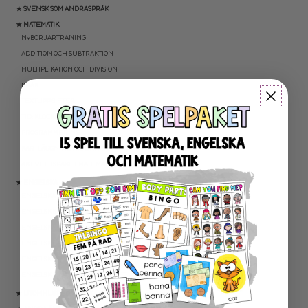
★ SVENSK SOM ANDRASPRÅK
★ MATEMATIK
NYBÖRJARTRÄNING
ADDITION OCH SUBTRAKTION
MULTIPLIKATION OCH DIVISION
BRÅK
TEXTUPPGIFTER
TID: KLOCKAN OCH KALENDER
PROGRAMMERING
KARTLÄGGNING MATEMATIK
AKTIVITETSPAKET MATEMATIK
★ ENGELSKA
ENGELSKA LÄSNING
ENGELSK SKRIVNING
ENGELSKA ORD- OCH BEGREPP
ENGELSK GRAMATIK
ENGELSKA HÖGFREKVENTA ORD
ENGELSK MUNTLIGA FÄRDIGHET
★ UTOMHUSPEDAGOGIK