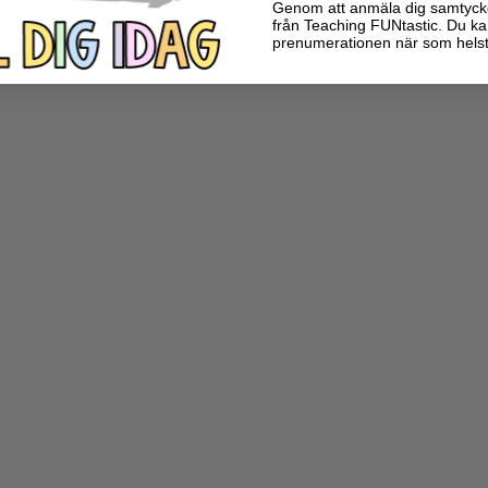
Genom att anmäla dig samtycker 
från Teaching FUNtastic. Du ka
prenumerationen när som helst