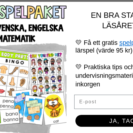
EN BRA ST
LÄSÅRE
APE ROOM PIRAT TEMA
75
SEK
💛 Få ett gratis
spel
LÄS MER
lärspel (värde 95 kr)
💛 Praktiska tips och
undervisningsmaterial
inkorgen
Email
JA, TA