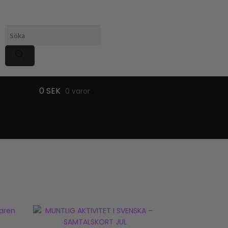
Produktsökning
0
SEK
0 varor