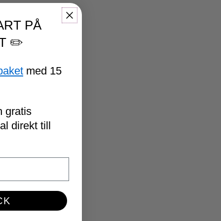
ART PÅ
T ✏️
paket
med 15
 gratis
 direkt till
CK