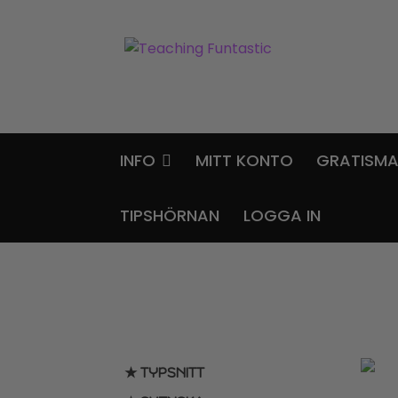
Hoppa
Gå
till
till
navigering
innehåll
INFO
MITT KONTO
GRATISMA
TIPSHÖRNAN
LOGGA IN
★ TYPSNITT