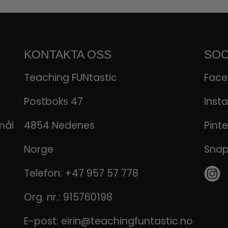
KONTAKTA OSS
SOC
Teaching FUNtastic
Fac
Postboks 47
Inst
mål
4854 Nedenes
Pinte
Norge
Sna
Telefon:
+47 957 57 778
Org. nr.: 915760198
E-post:
eirin@teachingfuntastic.no