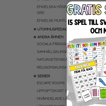
ENGELSKA HÖGFREKVENTA
ORD
ESC
ENGELSK MUNTLIGA FÄRDIGHET
★ UTOMHUSPEDAGOGIK
★ ANDRA ÄMNEN
SOCIALA FÄRDIGHETER
SAMHÄLLSKUNSKAP
NATURVETENSKAP
RELIGIONSKUNSKAP
★ SERIER
ESCAPE ROOMS
UPPGIFTSKORT SVENSKA
NIVÅINDELADE LÄSTEXTER