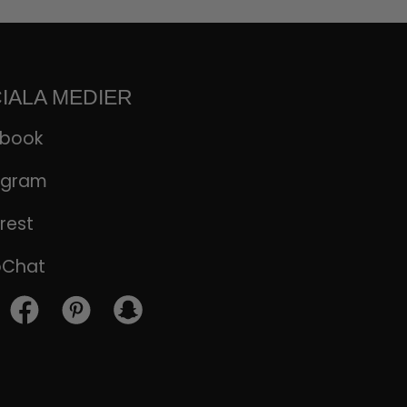
IALA MEDIER
ebook
agram
rest
pChat