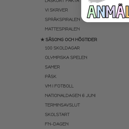
LÄSKORT FAKTA
VI SKRIVER
SPRÅKSPIRALEN
MATTESPIRALEN
★ SÄSONG OCH HÖGTIDER
100 SKOLDAGAR
OLYMPISKA SPELEN
SAMER
PÅSK
VM I FOTBOLL
NATIONALDAGEN 6 JUNI
TERMINSAVSLUT
SKOLSTART
FN-DAGEN