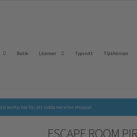
Butik
Licenser
Typsnitt
Tipshörnan
is konto här för att ladda ner eller shoppa!
ESCAPE ROOM PI