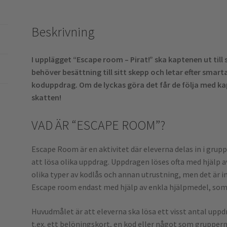
Beskrivning
I upplägget “Escape room – Pirat!” ska kaptenen ut till 
behöver besättning till sitt skepp och letar efter smar
koduppdrag. Om de lyckas göra det får de följa med kap
skatten!
VAD ÄR “ESCAPE ROOM”?
Escape Room är en aktivitet där eleverna delas in i gruppe
att lösa olika uppdrag. Uppdragen löses ofta med hjälp 
olika typer av kodlås och annan utrustning, men det är i
Escape room endast med hjälp av enkla hjälpmedel, som 
Huvudmålet är att eleverna ska lösa ett visst antal uppdr
t.ex. ett belöningskort, en kod eller något som grupper