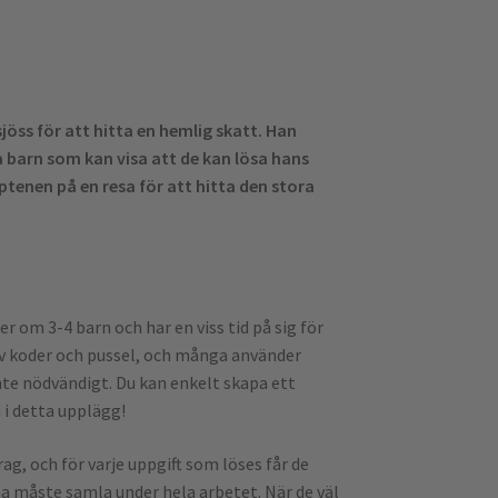
sjöss för att hitta en hemlig skatt. Han
ta barn som kan visa att de kan lösa hans
tenen på en resa för att hitta den stora
r om 3-4 barn och har en viss tid på sig för
av koder och pussel, och många använder
nte nödvändigt. Du kan enkelt skapa ett
i detta upplägg!
ag, och för varje uppgift som löses får de
na måste samla under hela arbetet. När de väl