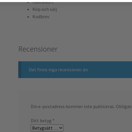
Räknekort
Köp och sälj
Kodbrev
Recensioner
Det finns inga recensioner än.
Din e-postadress kommer inte publiceras.
Obligat
Ditt betyg
*