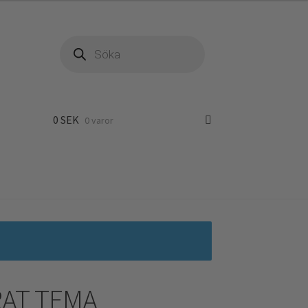
Produktsökning
0
SEK
0 varor
RAT TEMA