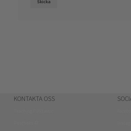
KONTAKTA OSS
SOCI
Teaching FUNtastic
Faceb
Postboks 47
Insta