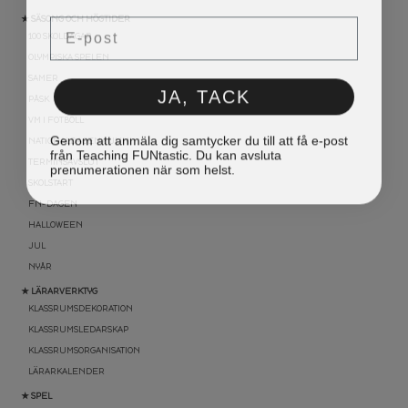
Email
★ SÄSONG OCH HÖGTIDER
100 SKOLDAGAR
OLYMPISKA SPELEN
SAMER
JA, TACK
PÅSK
VM I FOTBOLL
Genom att anmäla dig samtycker du till att få e-post
NATIONALDAGEN 6 JUNI
från Teaching FUNtastic. Du kan avsluta
prenumerationen när som helst.
TERMINSAVSLUT
SKOLSTART
FN-DAGEN
HALLOWEEN
JUL
NYÅR
★ LÄRARVERKTYG
KLASSRUMSDEKORATION
KLASSRUMSLEDARSKAP
KLASSRUMSORGANISATION
LÄRARKALENDER
★ SPEL