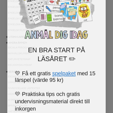
ENGELSKA LÄSNING
ENGELSK SKRIVNING
ENGELSKA ORD- OCH BEGREPP
ENGELSK GRAMATIK
ENGELSKA HÖGFREKVENTA ORD
ENGELSK MUNTLIGA FÄRDIGHET
★ UTOMHUSPEDAGOGIK
★ ANDRA ÄMNEN
EN BRA START PÅ
SOCIALA FÄRDIGHETER
SAMHÄLLSKUNSKAP
LÄSÅRET ✏️
NATURVETENSKAP
RELIGIONSKUNSKAP
💛 Få ett gratis
spelpaket
med 15
★ SERIER
lärspel (värde 95 kr)
ESCAPE ROOMS
UPPGIFTSKORT SVENSKA
NIVÅINDELADE LÄSTEXTER
💛 Praktiska tips och gratis
LÄSKORT FAKTA
undervisningsmaterial direkt till
VI SKRIVER
inkorgen
SPRÅKSPIRALEN
MATTESPIRALEN