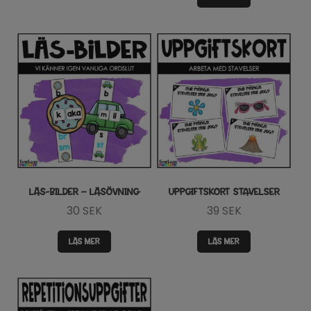
LÄS-BILDER – LÄSÖVNING
UPPGIFTSKORT STAVELSER
30
SEK
39
SEK
LÄS MER
LÄS MER