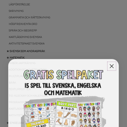
LÄSFÖRSTÅELSE
SKRIVNING
GRAMMATIK OCH RÄTTSTAVNING
HÖGFREKVENTA ORD
SPRÅK OCH BEGREPP
KARTLÄGGNING SVENSKA
AKTIVITETSPAKET SVENSKA
★ SVENSK SOM ANDRASPRÅK
★ MATEMATIK
NYBÖRJARTRÄNING
ADDITION OCH SUBTRAKTION
MULTIPLIKATION OCH DIVISION
BRÅK
TEXTUPPGIFTER
TID: KLOCKAN OCH KALENDER
PROGRAMMERING
KARTLÄGGNING MATEMATIK
AKTIVITETSPAKET MATEMATIK
★ ENGELSKA