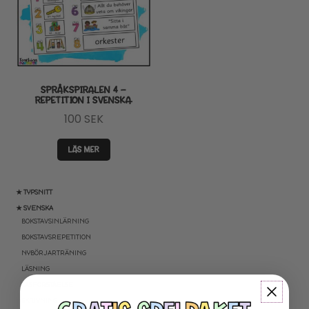
SPRÅKSPIRALEN 4 –
REPETITION I SVENSKA
100
SEK
LÄS MER
★ TYPSNITT
★ SVENSKA
BOKSTAVSINLÄRNING
BOKSTAVSREPETITION
NYBÖRJARTRÄNING
LÄSNING
LÄSFÖRSTÅELSE
SKRIVNING