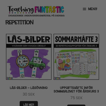
Hoppa
Gå
MENY
till
till
navigering
innehåll
REPETITION
INFO
EXPANDERA
UNDERMENY
MITT KONTO
GRATISMATERIAL
EXPANDERA
UNDERMENY
BUTIK
LICENSER
EXPANDERA
UNDERMENY
TYPSNITT
LÄS-BILDER – LÄSÖVNING
UPPGIFTSHÄFTE INFÖR
SOMMARLOVET FÖR ÅRSKURS 3
30
SEK
TIPSHÖRNAN
75
SEK
LÄS MER