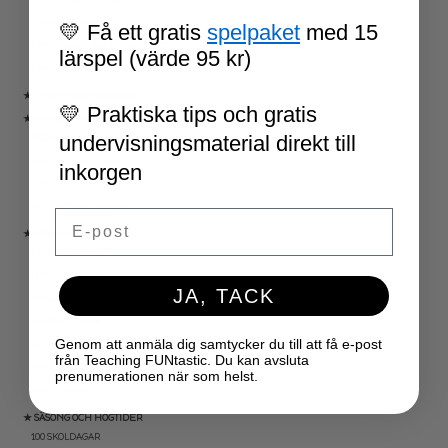
ENGELSK GRAMATIK
💛 Få ett gratis
spelpaket
med 15
ENGELSKA HÖGFREKVENTA ORD
lärspel (värde 95 kr)
ENGELSK MUNTLIGA FÄRDIGHET
★ UTOMHUSPEDAGOGIK
💛 Praktiska tips och gratis
★ ANDRA ÄMNEN
undervisningsmaterial direkt till
SOCIALA FÄRDIGHETER
SAMHÄLLSKUNSKAP
inkorgen
NATURVETENSKAP
RELIGIONSKUNSKAP
Email
★ SERIER
ESCAPE ROOMS
UPPGIFTSKORT SVENSKA
JA, TACK
NIVÅINDELADE LÄSTEXTER
LÄSKORT FAKTA
Genom att anmäla dig samtycker du till att få e-post
VI SKRIVER
från Teaching FUNtastic. Du kan avsluta
SPRÅKSPIRALEN
prenumerationen när som helst.
MATTESPIRALEN
★ SÄSONG OCH HÖGTIDER
100 SKOLDAGAR