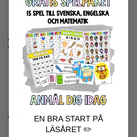
GRAMMATIK OCH RÄTTSTAVNING
HÖGFREKVENTA ORD
SPRÅK OCH BEGREPP
KARTLÄGGNING SVENSKA
AKTIVITETSPAKET SVENSKA
★ SVENSK SOM ANDRASPRÅK
★ MATEMATIK
NYBÖRJARTRÄNING
ADDITION OCH SUBTRAKTION
MULTIPLIKATION OCH DIVISION
BRÅK
TEXTUPPGIFTER
TID: KLOCKAN OCH KALENDER
PROGRAMMERING
KARTLÄGGNING MATEMATIK
AKTIVITETSPAKET MATEMATIK
EN BRA START PÅ
★ ENGELSKA
ENGELSKA LÄSNING
LÄSÅRET ✏️
ENGELSK SKRIVNING
ENGELSKA ORD- OCH BEGREPP