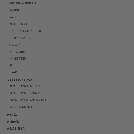
OLYMPISKA SPELEN
SAMER
PÅSK
VM I FOTBOLL
NATIONALDAGEN 6 JUNI
TERMINSAVSLUT
SKOLSTART
FN-DAGEN
HALLOWEEN
JUL
NYÅR
★ LÄRARVERKTYG
KLASSRUMSDEKORATION
KLASSRUMSLEDARSKAP
KLASSRUMSORGANISATION
LÄRARKALENDER
★ SPEL
★ GRATIS
★ LICENSER