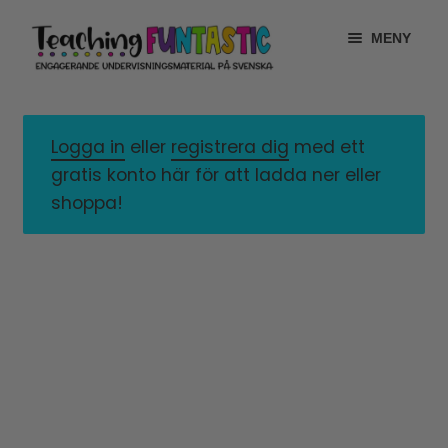
Hoppa
Gå
MENY
till
till
navigering
innehåll
INFO
EXPANDERA
UNDERMENY
Logga in
eller
registrera dig
med ett
MITT KONTO
gratis konto här för att ladda ner eller
GRATISMATERIAL
shoppa!
EXPANDERA
UNDERMENY
BUTIK
LICENSER
EXPANDERA
UNDERMENY
TYPSNITT
TIPSHÖRNAN