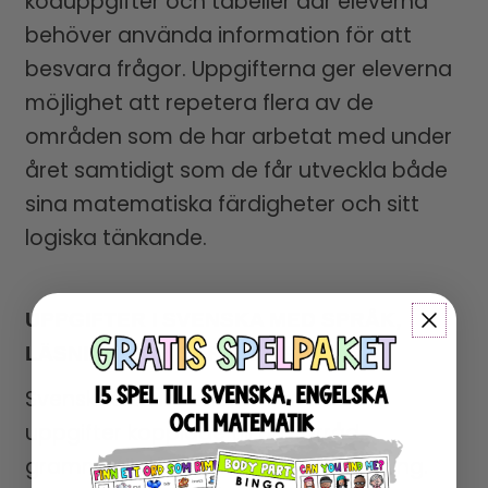
koduppgifter och tabeller där eleverna
behöver använda information för att
besvara frågor. Uppgifterna ger eleverna
möjlighet att repetera flera av de
områden som de har arbetat med under
året samtidigt som de får utveckla både
sina matematiska färdigheter och sitt
logiska tänkande.
UPPGIFTER I SVENSKA MED SPRÅK,
LÄSNING OCH SKRIVNING
Svenskdelen innehåller varierade
uppgifter kopplade till ordförråd,
grammatik, läsförståelse och skrivning.