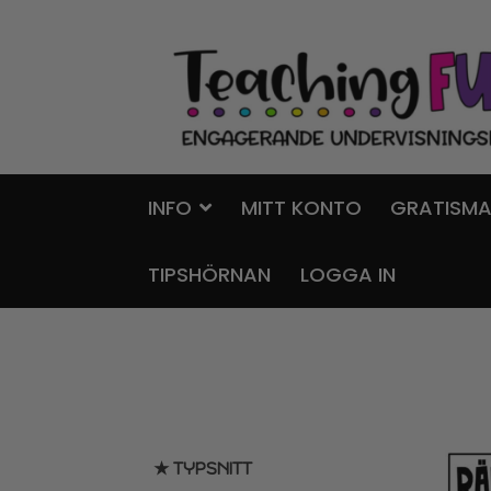
Hoppa
Gå
till
till
navigering
innehåll
INFO
MITT KONTO
GRATISMA
TIPSHÖRNAN
LOGGA IN
★ TYPSNITT