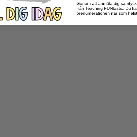
Genom att anmäla dig samtycker 
från Teaching FUNtastic. Du ka
prenumerationen när som helst