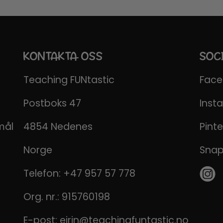
KONTAKTA OSS
SOC
Teaching FUNtastic
Fac
Postboks 47
Inst
mål
4854 Nedenes
Pinte
Norge
Sna
Telefon:
+47 957 57 778
Org. nr.: 915760198
E-post:
eirin@teachingfuntastic.no