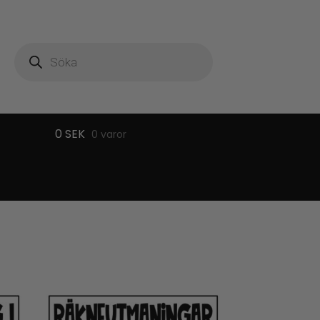
Produktsökning
0
SEK
0 varor