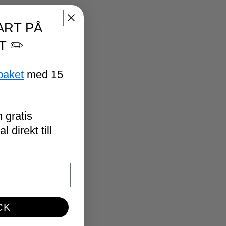
ART PÅ
T ✏️
paket
med 15
 gratis
 direkt till
CK