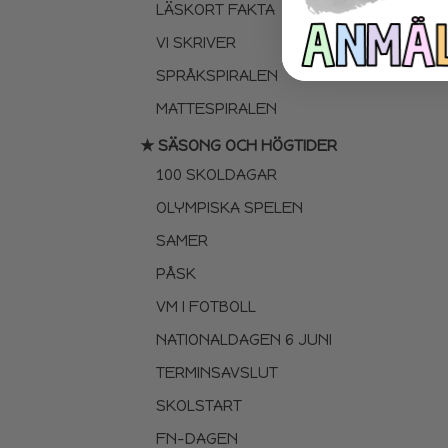
LÄSKORT FAKTA
VI SKRIVER
SPRÅKSPIRALEN
MATTESPIRALEN
★ SÄSONG OCH HÖGTIDER
100 SKOLDAGAR
OLYMPISKA SPELEN
SAMER
PÅSK
VM I FOTBOLL
NATIONALDAGEN 6 JUNI
TERMINSAVSLUT
SKOLSTART
FN-DAGEN