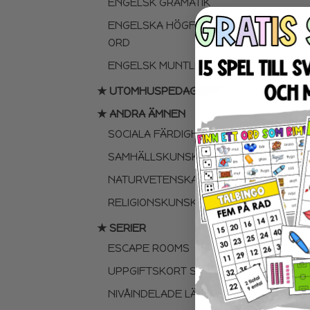
ENGELSK GRAMATIK
ENGELSKA HÖGFREKVENTA
ORD
ENGELSK MUNTLIGA FÄRDIGHET
★ UTOMHUSPEDAGOGIK
★ ANDRA ÄMNEN
SOCIALA FÄRDIGHETER
SAMHÄLLSKUNSKAP
NATURVETENSKAP
RELIGIONSKUNSKAP
★ SERIER
ESCAPE ROOMS
UPPGIFTSKORT SVENSKA
NIVÅINDELADE LÄSTEXTER