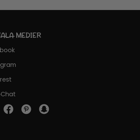
IALA MEDIER
ebook
agram
rest
pChat