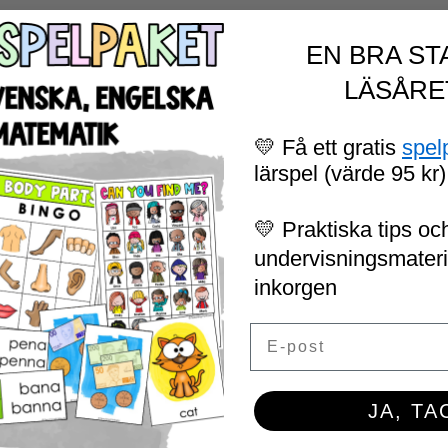
EN BRA ST
LÄSÅRE
💛 Få ett gratis
spel
lärspel (värde 95 kr)
💛 Praktiska tips och
undervisningsmaterial
inkorgen
Email
JA, TA