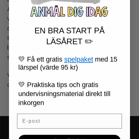
A5-format, med 6 räkneutmaninger på
varje kort. 6 av räknekorten består av
additionsuppgifter, 6 av dem består av
EN BRA START PÅ
subtraktionssuppgifter, och 4 av dem
LÄSÅRET ✏️
består av en blandning av addition och
subtraktion.
💛 Få ett gratis
spelpaket
med 15
lärspel (värde 95 kr)
Varje räknekort ger en lösning med ord
💛 Praktiska tips och gratis
om 6 bokstäver.
undervisningsmaterial direkt till
inkorgen
Email