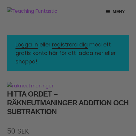
Hoppa
Gå
MENY
till
till
navigering
innehåll
INFO
EXPANDERA
UNDERMENY
MITT KONTO
Logga in
eller
registrera dig
med ett
gratis konto här för att ladda ner eller
GRATISMATERIAL
EXPANDERA
shoppa!
UNDERMENY
BUTIK
LICENSER
EXPANDERA
HITTA ORDET –
UNDERMENY
RÄKNEUTMANINGER ADDITION OCH
TYPSNITT
SUBTRAKTION
TIPSHÖRNAN
50
SEK