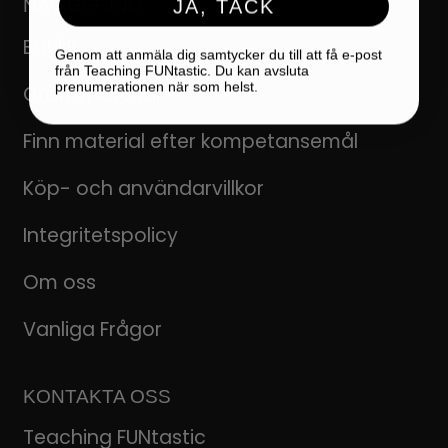
JA, TACK
NAVIGERING
Butikk
Genom att anmäla dig samtycker du till att få e-post
från Teaching FUNtastic. Du kan avsluta
prenumerationen när som helst.
Gratismaterial
Finn material efter kompetansemål
Köp- och användarvillkor
Integritetspolicy
Om oss
Vanliga Frågor
KONTAKTA OSS
Teaching FUNtastic