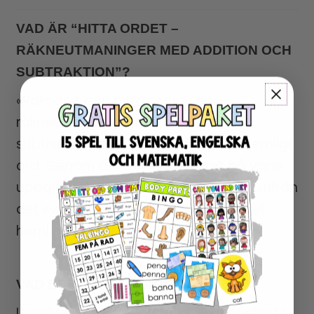
VAD ÄR “HITTA ORDET –
RÄKNEUTMANINGER MED ADDITION OCH
SUBTRAKTION”?
«Räkna ut och hitta ordet» är
räkneutmaninger med addition och
subtraktion till 100 för att hitta ett hemligt
ord. Genom att räkna ut svaret på varje
uppgift och skriva in rätt bokstäver utifrån
det svar man fått, hittar eleverna det
hemliga ordet!
VAD BESTÅR UPPLÄGGET AV?
Upplägget består av totalt 16 räknekort i