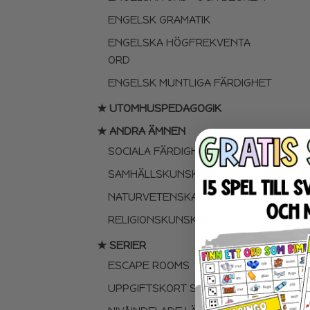
ENGELSK GRAMATIK
ENGELSKA HÖGFREKVENTA
ORD
ENGELSK MUNTLIGA FÄRDIGHET
★ UTOMHUSPEDAGOGIK
★ ANDRA ÄMNEN
SOCIALA FÄRDIGHETER
SAMHÄLLSKUNSKAP
NATURVETENSKAP
RELIGIONSKUNSKAP
★ SERIER
ESCAPE ROOMS
UPPGIFTSKORT SVENSKA