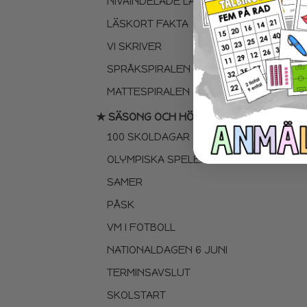
NIVÅINDELADE LÄSTEXTER
LÄSKORT FAKTA
VI SKRIVER
SPRÅKSPIRALEN
MATTESPIRALEN
★ SÄSONG OCH HÖGTIDER
100 SKOLDAGAR
OLYMPISKA SPELEN
SAMER
PÅSK
VM I FOTBOLL
NATIONALDAGEN 6 JUNI
TERMINSAVSLUT
SKOLSTART