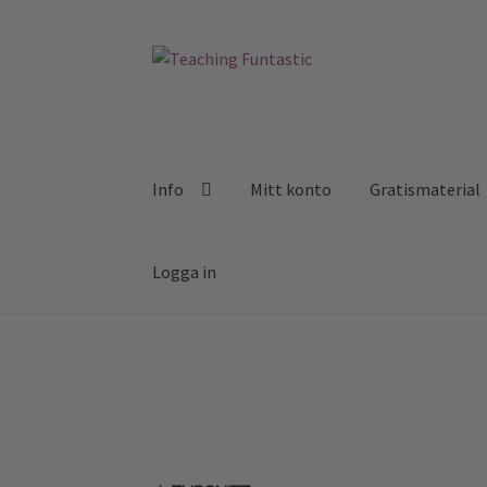
Hoppa
Gå
till
till
navigering
innehåll
Info
Mitt konto
Gratismaterial
Logga in