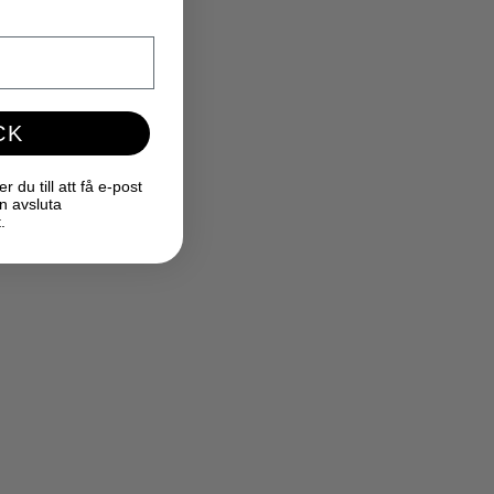
CK
du till att få e-post
n avsluta
.