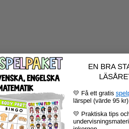
EN BRA ST
LÄSÅRE
💛 Få ett gratis
spel
lärspel (värde 95 kr)
💛 Praktiska tips och
undervisningsmaterial
inkorgen