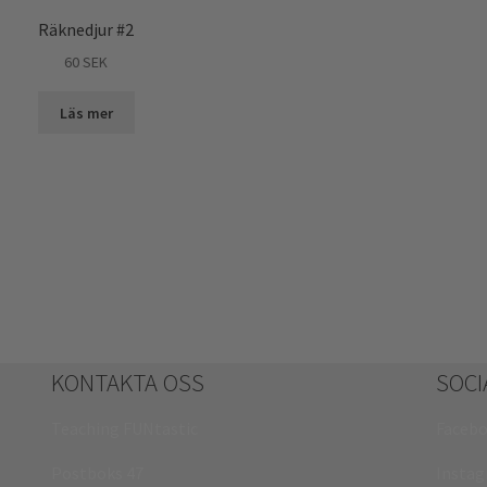
Räknedjur #2
60
SEK
Läs mer
KONTAKTA OSS
SOCI
Teaching FUNtastic
Faceb
Postboks 47
Insta