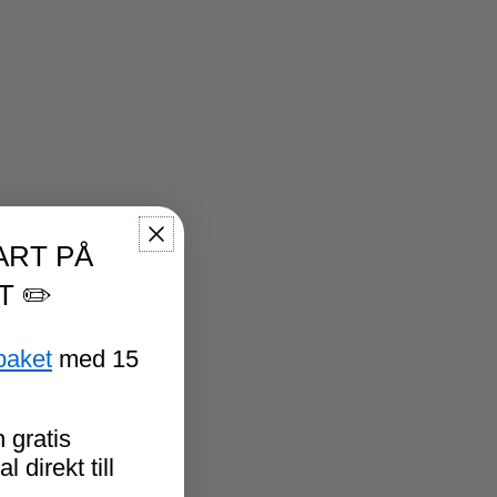
ART PÅ
T ✏️
paket
med 15
 gratis
 direkt till