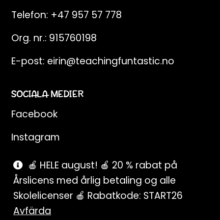
Telefon:
+47 957 57 778
Org. nr.: 915760198
E-post:
eirin@teachingfuntastic.no
SOCIALA MEDIER
Facebook
Instagram
Pinterest
🍎 HELE august! 🍎 20 % rabat på
Årslicens med årlig betaling og alle
SnapChat
Skolelicenser 🍎 Rabatkode: START26
Avfärda