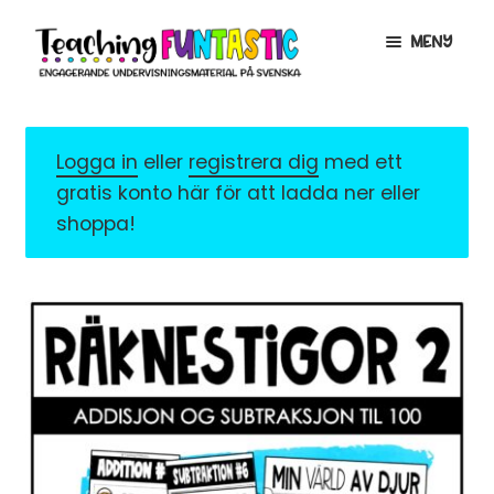
Hoppa
Gå
MENY
till
till
navigering
innehåll
INFO
EXPANDERA
UNDERMENY
Logga in
eller
registrera dig
med ett
MITT KONTO
gratis konto här för att ladda ner eller
GRATISMATERIAL
EXPANDERA
shoppa!
UNDERMENY
BUTIK
LICENSER
EXPANDERA
UNDERMENY
TYPSNITT
TIPSHÖRNAN