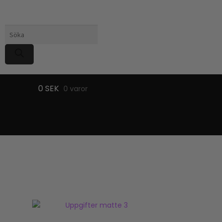
Produktsökning
0
SEK
0 varor