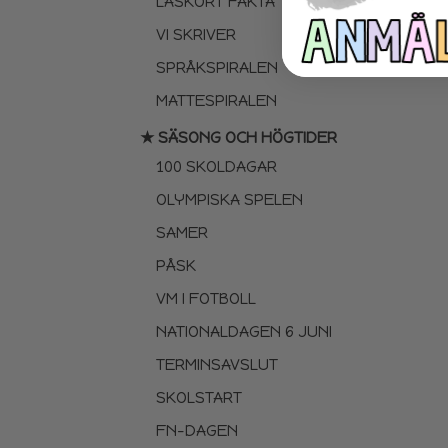
LÄSKORT FAKTA
VI SKRIVER
SPRÅKSPIRALEN
MATTESPIRALEN
★ SÄSONG OCH HÖGTIDER
100 SKOLDAGAR
OLYMPISKA SPELEN
SAMER
PÅSK
VM I FOTBOLL
NATIONALDAGEN 6 JUNI
TERMINSAVSLUT
SKOLSTART
FN-DAGEN