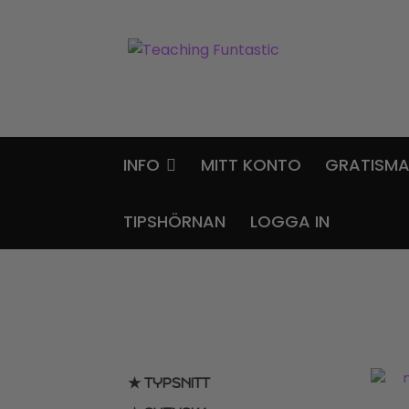
Hoppa
Gå
till
till
navigering
innehåll
INFO
MITT KONTO
GRATISMA
TIPSHÖRNAN
LOGGA IN
★ TYPSNITT