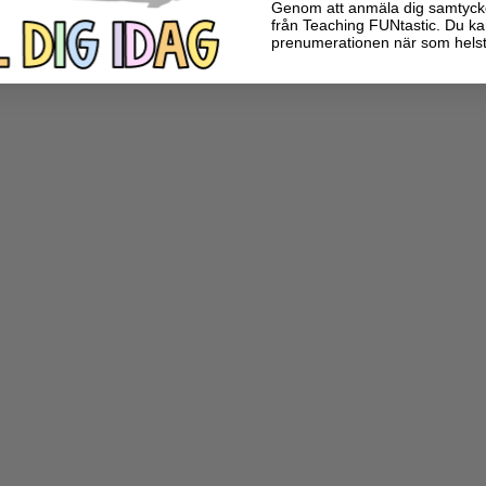
Genom att anmäla dig samtycker 
från Teaching FUNtastic. Du ka
prenumerationen när som helst