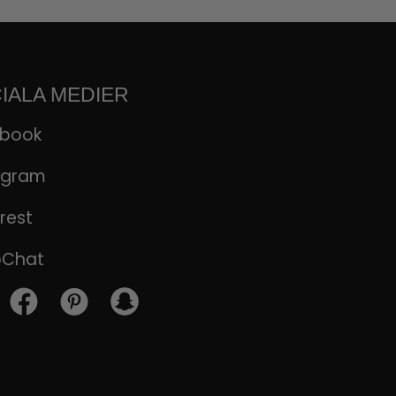
IALA MEDIER
ebook
agram
rest
pChat