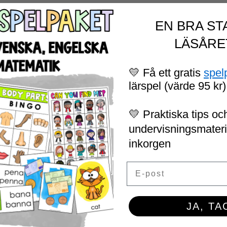
EN BRA ST
LÄSÅRE
💛 Få ett gratis
spel
lärspel (värde 95 kr)
💛 Praktiska tips och
undervisningsmaterial
inkorgen
Email
JA, TA