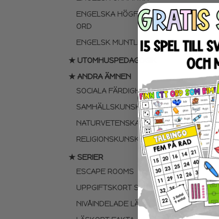
ENGELSKA HÖGFREKVENTA
ORD
ENGELSK MUNTLIGA FÄRDIGHET
★ UTOMHUSPEDAGOGIK
★ ANDRA ÄMNEN
SOCIALA FÄRDIGHETER
SAMHÄLLSKUNSKAP
NATURVETENSKAP
RELIGIONSKUNSKAP
★ SERIER
ESCAPE ROOMS
UPPGIFTSKORT SVENSKA
NIVÅINDELADE LÄSTEXTER