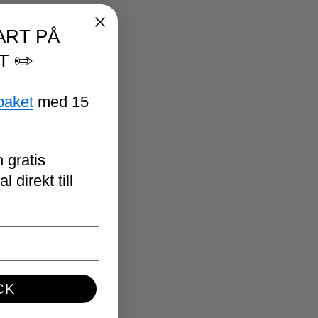
ART PÅ
T ✏️
paket
med 15
 gratis
 direkt till
CK