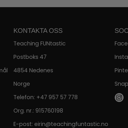
KONTAKTA OSS
SOC
Teaching FUNtastic
Fac
Postboks 47
Inst
mål
4854 Nedenes
Pinte
Norge
Sna
Telefon:
+47 957 57 778
Org. nr.: 915760198
E-post:
eirin@teachingfuntastic.no