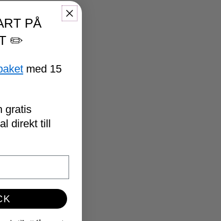
ART PÅ
T ✏️
paket
med 15
 gratis
 direkt till
CK