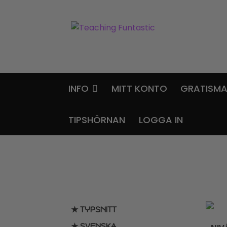
Hoppa
Gå
till
till
navigering
innehåll
INFO
MITT KONTO
GRATISMA
TIPSHÖRNAN
LOGGA IN
★ TYPSNITT
★ SVENSKA