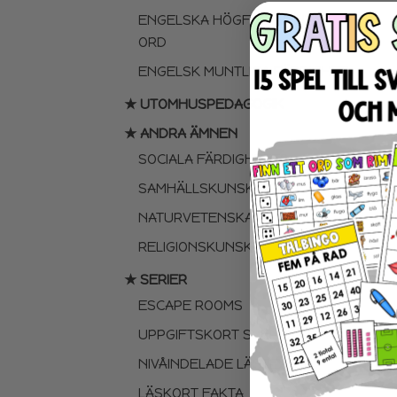
ENGELSKA HÖGFREKVENTA
ORD
ENGELSK MUNTLIGA FÄRDIGHET
★ UTOMHUSPEDAGOGIK
★ ANDRA ÄMNEN
SOCIALA FÄRDIGHETER
SAMHÄLLSKUNSKAP
NATURVETENSKAP
RELIGIONSKUNSKAP
★ SERIER
ESCAPE ROOMS
UPPGIFTSKORT SVENSKA
NIVÅINDELADE LÄSTEXTER
LÄSKORT FAKTA