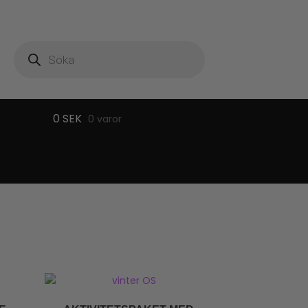
Produktsökning
0
SEK
0 varor