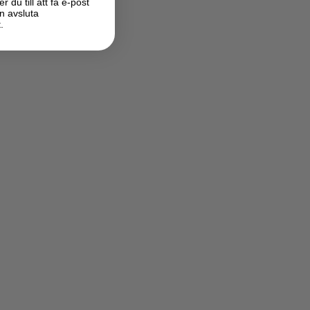
du till att få e-post
n avsluta
.