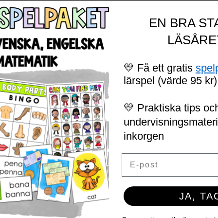
EN BRA ST
LÄSÅRE
💛 Få ett gratis
spel
lärspel (värde 95 kr)
💛 Praktiska tips och
undervisningsmaterial
inkorgen
Email
JA, TA