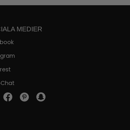
IALA MEDIER
ebook
agram
rest
pChat