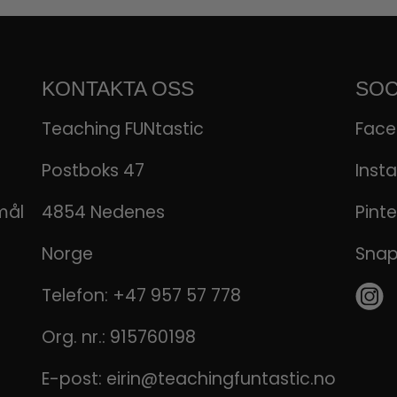
KONTAKTA OSS
SOC
Teaching FUNtastic
Fac
Postboks 47
Inst
mål
4854 Nedenes
Pinte
Norge
Sna
Telefon:
+47 957 57 778
Org. nr.: 915760198
E-post:
eirin@teachingfuntastic.no