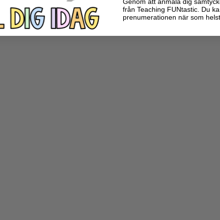
Genom att anmäla dig samtycker 
från Teaching FUNtastic. Du ka
prenumerationen när som helst