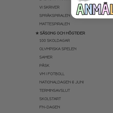
VI SKRIVER
SPRÅKSPIRALEN
MATTESPIRALEN
★ SÄSONG OCH HÖGTIDER
100 SKOLDAGAR
OLYMPISKA SPELEN
SAMER
PÅSK
VM I FOTBOLL
NATIONALDAGEN 6 JUNI
TERMINSAVSLUT
SKOLSTART
FN-DAGEN