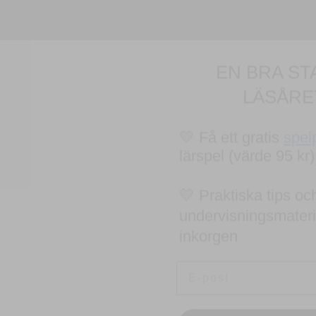
EN BRA ST
LÄSÅRE
💛 Få ett gratis
spel
lärspel (värde 95 kr)
💛 Praktiska tips och
undervisningsmaterial
inkorgen
Email
JA, TA