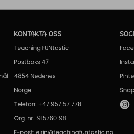
KONTAKTA OSS
SOC
Teaching FUNtastic
Fac
Postboks 47
Inst
mål
4854 Nedenes
Pinte
Norge
Sna
Telefon:
+47 957 57 778
Org. nr.: 915760198
E-post:
eirin@teachingfuntastic.no