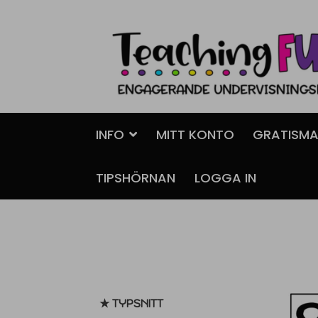
Hoppa
Gå
till
till
navigering
innehåll
INFO
MITT KONTO
GRATISMA
TIPSHÖRNAN
LOGGA IN
★ TYPSNITT