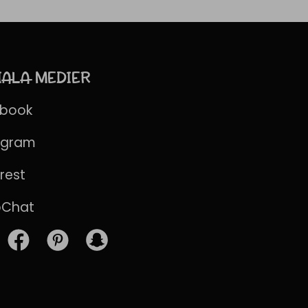
IALA MEDIER
ebook
agram
rest
pChat