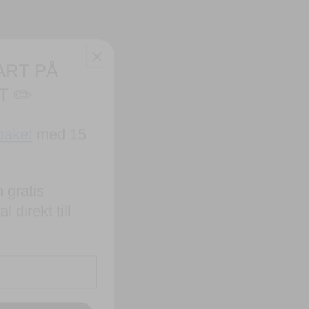
ART PÅ
T ✏️
paket
med 15
 gratis
 direkt till
CK