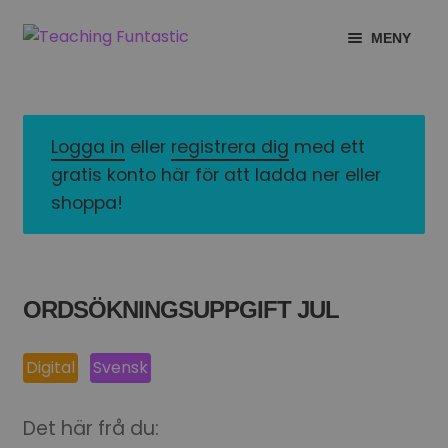
Hoppa
Gå
MENY
till
till
navigering
innehåll
INFO
EXPANDERA
UNDERMENY
MITT KONTO
Logga in
eller
registrera dig
med ett
gratis konto här för att ladda ner eller
GRATISMATERIAL
EXPANDERA
shoppa!
UNDERMENY
BUTIK
LICENSER
EXPANDERA
ORDSÖKNINGSUPPGIFT JUL
UNDERMENY
TYPSNITT
Digital
Svensk
TIPSHÖRNAN
Det här frå du: