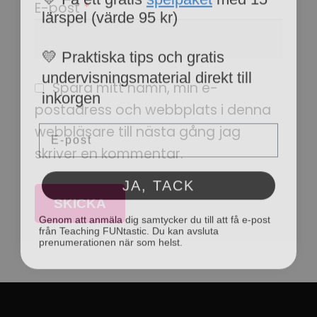
lärspel (värde 95 kr)
E-post
*
💛 Praktiska tips och gratis
undervisningsmaterial direkt till
inkorgen
Spara mitt namn, min e-
postadress och webbplats i denna
Email
webbläsare till nästa gång jag
skriver en kommentar.
JA, TACK
Genom att anmäla dig samtycker du till att få e-post
från Teaching FUNtastic. Du kan avsluta
prenumerationen när som helst.