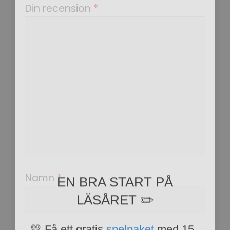
Din recension
*
EN BRA START PÅ
Namn
*
LÄSÅRET ✏️
💛 Få ett gratis
spelpaket
med 15