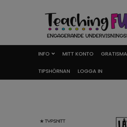
Hoppa
Gå
till
till
navigering
innehåll
INFO
MITT KONTO
GRATISMA
TIPSHÖRNAN
LOGGA IN
★ TYPSNITT