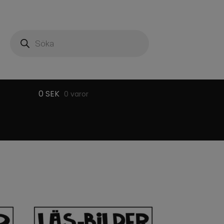
Produktsökning
0
SEK
0 varor