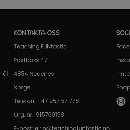
KONTAKTA OSS
SOC
Teaching FUNtastic
Fac
Postboks 47
Inst
mål
4854 Nedenes
Pinte
Norge
Sna
Telefon:
+47 957 57 778
Org. nr.: 915760198
E-post:
eirin@teachingfuntastic.no