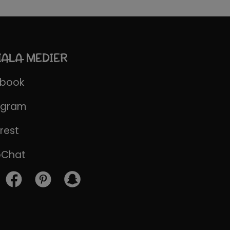
IALA MEDIER
ebook
agram
rest
pChat