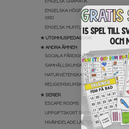
ENGELSK GRAMATIK
ENGELSKA HÖGFREKVENTA
ORD
ENGELSK MUNTLIGA FÄRDIGHET
★ UTOMHUSPEDAGOGIK
★ ANDRA ÄMNEN
SOCIALA FÄRDIGHETER
SAMHÄLLSKUNSKAP
NATURVETENSKAP
RELIGIONSKUNSKAP
★ SERIER
ESCAPE ROOMS
UPPGIFTSKORT SVENSKA
NIVÅINDELADE LÄSTEXTER