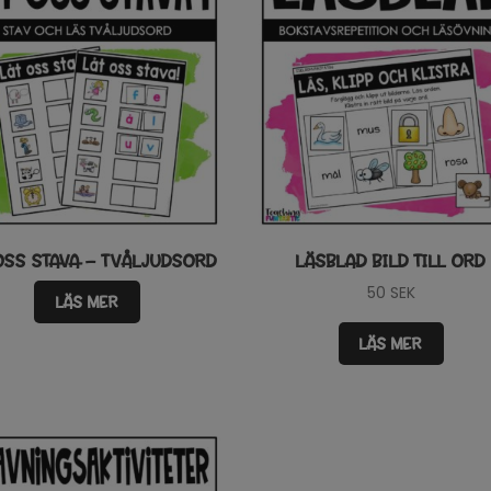
OSS STAVA – TVÅLJUDSORD
LÄSBLAD BILD TILL ORD
50
SEK
LÄS MER
LÄS MER