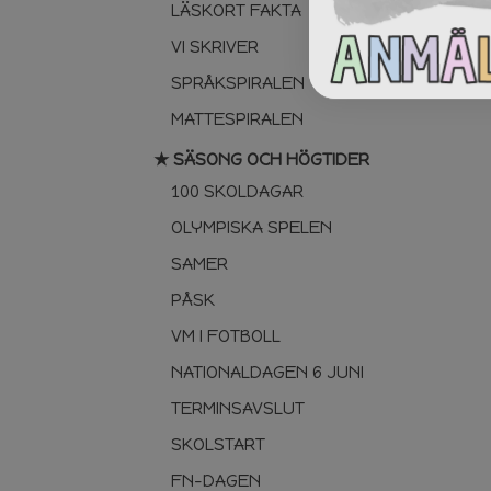
LÄSKORT FAKTA
VI SKRIVER
SPRÅKSPIRALEN
MATTESPIRALEN
★ SÄSONG OCH HÖGTIDER
100 SKOLDAGAR
OLYMPISKA SPELEN
SAMER
PÅSK
VM I FOTBOLL
NATIONALDAGEN 6 JUNI
TERMINSAVSLUT
SKOLSTART
FN-DAGEN