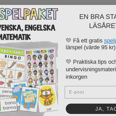
EN BRA ST
LÄSÅRE
💛 Få ett gratis
spel
lärspel (värde 95 kr)
💛 Praktiska tips och
undervisningsmaterial
inkorgen
Email
JA, TA