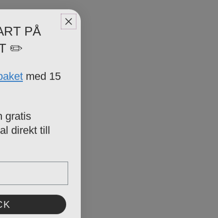
ART PÅ
T ✏️
paket
med 15
 gratis
 direkt till
CK