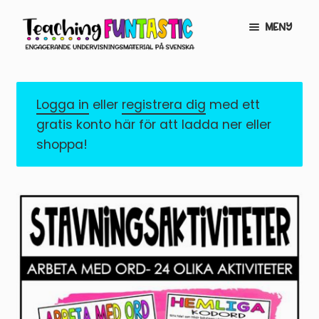
Hoppa
Gå
MENY
till
till
navigering
innehåll
INFO
EXPANDERA
UNDERMENY
Logga in
eller
registrera dig
med ett
MITT KONTO
gratis konto här för att ladda ner eller
GRATISMATERIAL
EXPANDERA
shoppa!
UNDERMENY
BUTIK
LICENSER
EXPANDERA
UNDERMENY
TYPSNITT
TIPSHÖRNAN