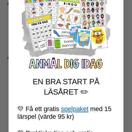
★ SERIER
ESCAPE ROOMS
UPPGIFTSKORT SVENSKA
NIVÅINDELADE LÄSTEXTER
LÄSKORT FAKTA
VI SKRIVER
SPRÅKSPIRALEN
MATTESPIRALEN
★ SÄSONG OCH HÖGTIDER
100 SKOLDAGAR
OLYMPISKA SPELEN
SAMER
EN BRA START PÅ
PÅSK
LÄSÅRET ✏️
VM I FOTBOLL
NATIONALDAGEN 6 JUNI
TERMINSAVSLUT
💛 Få ett gratis
spelpaket
med 15
SKOLSTART
lärspel (värde 95 kr)
FN-DAGEN
HALLOWEEN
JUL