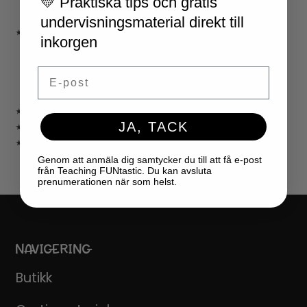
💛 Praktiska tips och gratis
NYÅR
undervisningsmaterial direkt till
★ LÄRARVERKTYG
inkorgen
KLASSRUMSDEKORATION
KLASSRUMSLEDARSKAP
Email
KLASSRUMSORGANISATION
LÄRARKALENDER
★ SPEL
JA, TACK
★ GRATIS
★ LICENSER
Genom att anmäla dig samtycker du till att få e-post
från Teaching FUNtastic. Du kan avsluta
prenumerationen när som helst.
NAVIGERING
Butikk