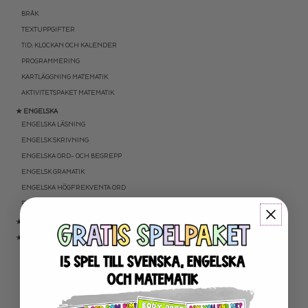
BRÅK
TEXTUPPGIFTER
TID: KLOCKAN OCH KALENDER
PROGRAMMERING
KARTLÄGGNING MATEMATIK
AKTIVITETSPAKET MATEMATIK
★ ENGELSKA
ENGELSKA LÄSNING
ENGELSK SKRIVNING
ENGELSKA ORD- OCH BEGREPP
ENGELSK GRAMATIK
ENGELSKA HÖGFREKVENTA ORD
ENGELSK MUNTLIGA FÄRDIGHET
★ UTOMHUSPEDAGOGIK
★ ANDRA ÄMNEN
SOCIALA FÄRDIGHETER
SAMHÄLLSKUNSKAP
NATURVETENSKAP
RELIGIONSKUNSKAP