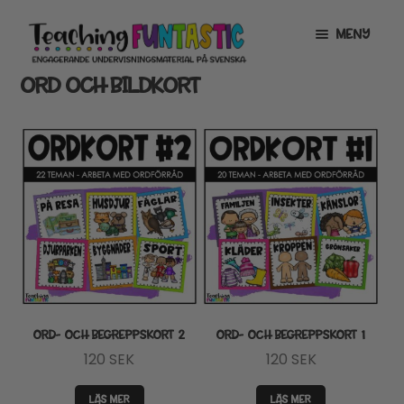
Hoppa
Gå
MENY
till
till
navigering
innehåll
ORD OCH BILDKORT
INFO
EXPANDERA
UNDERMENY
MITT KONTO
GRATISMATERIAL
EXPANDERA
UNDERMENY
BUTIK
LICENSER
EXPANDERA
UNDERMENY
TYPSNITT
ORD- OCH BEGREPPSKORT 2
ORD- OCH BEGREPPSKORT 1
120
SEK
120
SEK
TIPSHÖRNAN
LÄS MER
LÄS MER