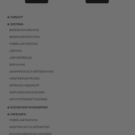
★ TYPSNITT
★ SVENSKA
BOKSTAVSINLÄRNING
BOKSTAVSREPETITION
NYBÖRJARTRÄNING
LÄSNING
LÄSFÖRSTÅELSE
SKRIVNING
GRAMMATIK OCH RÄTTSTAVNING
HÖGFREKVENTA ORD
SPRÅK OCH BEGREPP
KARTLÄGGNING SVENSKA
AKTIVITETSPAKET SVENSKA
★ SVENSK SOM ANDRASPRÅK
★ MATEMATIK
NYBÖRJARTRÄNING
ADDITION OCH SUBTRAKTION
MULTIPLIKATION OCH DIVISION