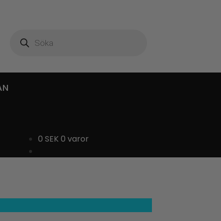
Produktsökning
AN
0
SEK
0 varor