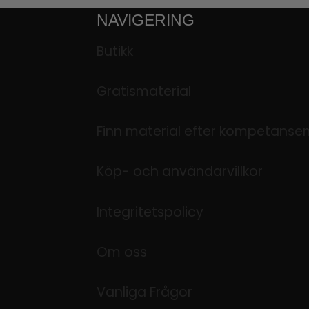
NAVIGERING
Butikk
Gratismaterial
Finn material efter kompetanse
Köp- och användarvillkor
Integritetspolicy
Om oss
Vanliga Frågor