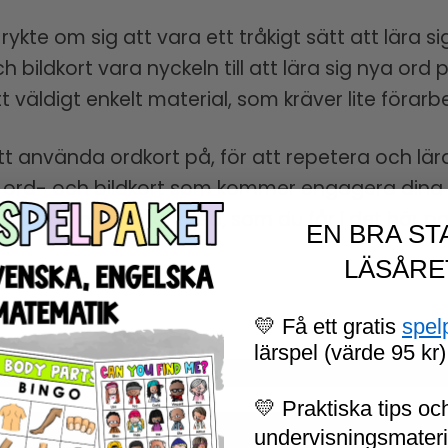
rykte om sig att vara ett tråkigt sätt att lära 
ch bildkort vara nyckeln till att lära sig nya ord
t väldigt enkelt material, som kräver lite förarbe
t använda ordkort på, för att repetera och lära
d ord- och bildkort som kommer engagera dina el
arje tema ni arbetar med, som du får i det här pa
EN BRA ST
LÄSÅRE
💛 Få ett gratis
spel
lärspel (värde 95 kr)
💛 Praktiska tips och
undervisningsmaterial