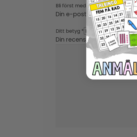
Bli först med att recensera ”OR
Din e-postadress kommer in
Ditt betyg
*
Din recension
*