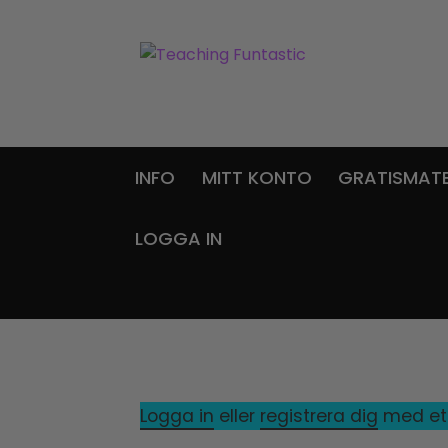
Hoppa
Gå
till
till
navigering
innehåll
INFO
MITT KONTO
GRATISMATE
LOGGA IN
Logga in
eller
registrera dig
med ett 