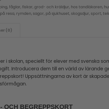
, fåglar, fiskar, grod- och kräldjur, hos tandläkaren, husd
 på resa, rymden, sagor, på sjukhuset, skogsdjur, sport, t
er (0)
ver i skolan, speciellt för elever med svenska s
t. Introducera dem till en värld av lärande g
ppskort! Uppsättningarna av kort är skapade sp
nsförmågan.
- OCH BEGREPPSKORT