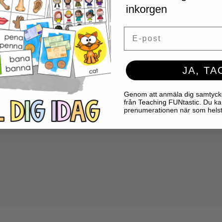
inkorgen
D- OCH BEGREPPSKORT 2”
te publiceras.
Obligatoriska fält är märkta
*
Email
JA, TA
Genom att anmäla dig samtycker 
från Teaching FUNtastic. Du ka
prenumerationen när som helst