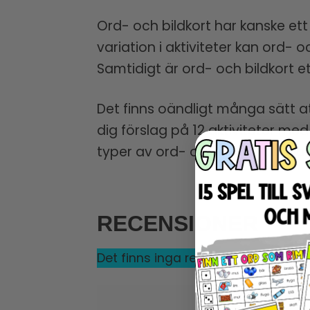
Ord- och bildkort har kanske ett 
variation i aktiviteter kan ord- o
Samtidigt är ord- och bildkort et
Det finns oändligt många sätt at
dig förslag på 12 aktiviteter me
typer av ord- och bildkort till v
RECENSIONER
Det finns inga recensioner än.