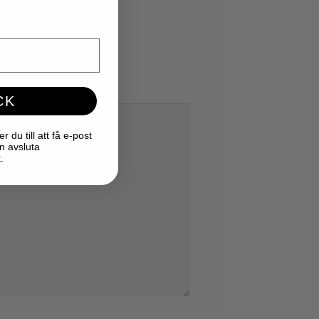
CK
du till att få e-post
n avsluta
.