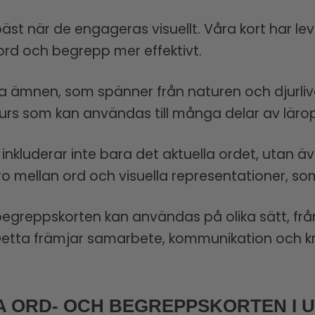
bäst när de engageras visuellt. Våra kort har le
ord och begrepp mer effektivt.
a ämnen, som spänner från naturen och djurlivet 
surs som kan användas till många delar av läro
 inkluderar inte bara det aktuella ordet, utan äve
o mellan ord och visuella representationer, som 
greppskorten kan användas på olika sätt, från i
 Detta främjar samarbete, kommunikation och k
 ORD- OCH BEGREPPSKORTEN I 