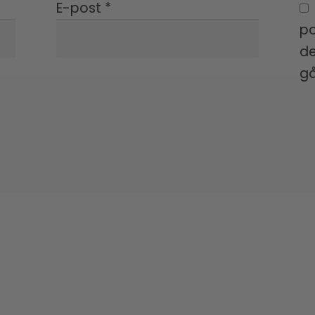
E-post
*
po
de
gå