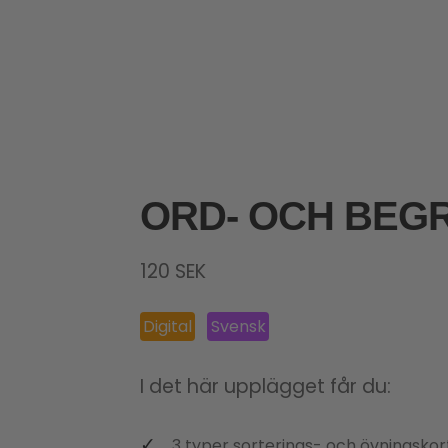
ORD- OCH BEG
120
SEK
Digital
Svensk
I det här upplägget får du:
3 typer sorterings- och övningskor