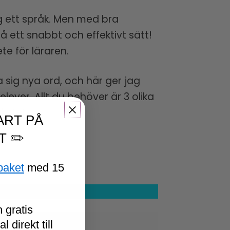
sig ett språk. Men med bra
 på ett snabbt och effektivt sätt!
te för läraren.
 sig nya ord, och här ger jag
ever. Allt du behöver är 3 olika
ketet.
ART PÅ
T ✏️
paket
med 15
 gratis
 direkt till