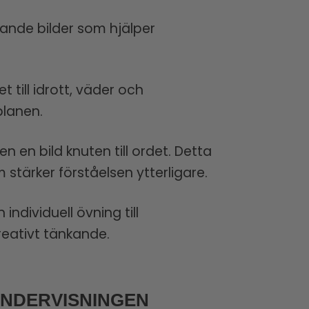
vande bilder som hjälper
till idrott, väder och
planen.
n en bild knuten till ordet. Detta
stärker förståelsen ytterligare.
ndividuell övning till
reativt tänkande.
UNDERVISNINGEN