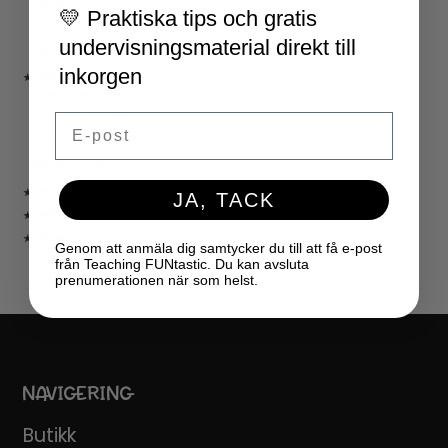
HALLOWEEN
💛 Praktiska tips och gratis
JUL
undervisningsmaterial direkt till
NYÅR
inkorgen
★ LÄRARVERKTYG
KLASSRUMSDEKORATION
Email
KLASSRUMSLEDARSKAP
KLASSRUMSORGANISATION
LÄRARKALENDER
★ SPEL
JA, TACK
★ GRATIS
★ LICENSER
Genom att anmäla dig samtycker du till att få e-post
från Teaching FUNtastic. Du kan avsluta
prenumerationen när som helst.
NAVIGERING
Butikk