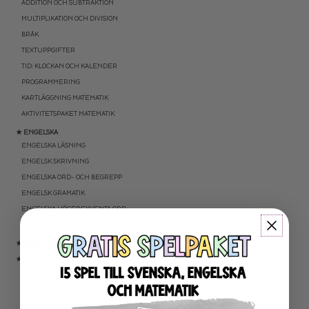
ADDITION OCH SUBTRAKTION
MULTIPLIKATION OCH DIVISION
BRÅK
TEXTUPPGIFTER
TID: KLOCKAN OCH KALENDER
PROGRAMMERING
KARTLÄGGNING MATEMATIK
AKTIVITETSPAKET MATEMATIK
★ ENGELSKA
ENGELSKA LÄSNING
ENGELSK SKRIVNING
ENGELSKA ORD- OCH BEGREPP
ENGELSK GRAMATIK
ENGELSKA HÖGFREKVENTA ORD
ENGELSK MUNTLIGA FÄRDIGHET
★ UTOMHUSPEDAGOGIK
★ ANDRA ÄMNEN
SOCIALA FÄRDIGHETER
SAMHÄLLSKUNSKAP
NATURVETENSKAP