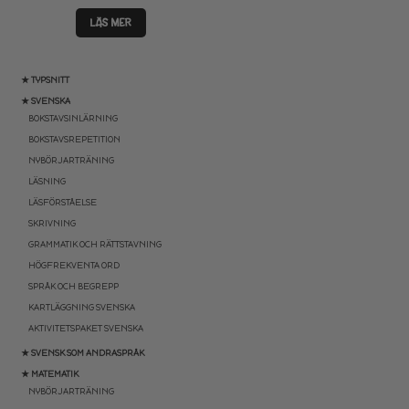
LÄS MER
★ TYPSNITT
★ SVENSKA
BOKSTAVSINLÄRNING
BOKSTAVSREPETITION
NYBÖRJARTRÄNING
LÄSNING
LÄSFÖRSTÅELSE
SKRIVNING
GRAMMATIK OCH RÄTTSTAVNING
HÖGFREKVENTA ORD
SPRÅK OCH BEGREPP
KARTLÄGGNING SVENSKA
AKTIVITETSPAKET SVENSKA
★ SVENSK SOM ANDRASPRÅK
★ MATEMATIK
NYBÖRJARTRÄNING