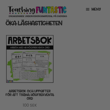
Hoppa
Gå
MENY
till
till
navigering
innehåll
ÖKA LÄSHASTIGHETEN
INFO
EXPANDERA
UNDERMENY
MITT KONTO
GRATISMATERIAL
EXPANDERA
UNDERMENY
BUTIK
LICENSER
EXPANDERA
UNDERMENY
TYPSNITT
ARBETSBOK OCH UPPGIFTER
FÖR ATT TRÄNA HÖGFREKVENTA
ORD
TIPSHÖRNAN
100
SEK