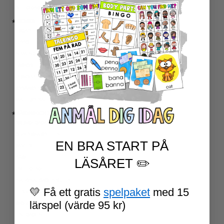
RELIGIONSKUNSKAP
★ SERIER
ESCAPE ROOMS
UPPGIFTSKORT SVENSKA
NIVÅINDELADE LÄSTEXTER
LÄSKORT FAKTA
VI SKRIVER
SPRÅKSPIRALEN
MATTESPIRALEN
★ SÄSONG OCH HÖGTIDER
100 SKOLDAGAR
OLYMPISKA SPELEN
EN BRA START PÅ
SAMER
PÅSK
LÄSÅRET ✏️
VM I FOTBOLL
NATIONALDAGEN 6 JUNI
💛 Få ett gratis
spelpaket
med 15
TERMINSAVSLUT
lärspel (värde 95 kr)
SKOLSTART
FN-DAGEN