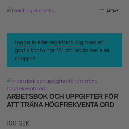
Hoppa
Gå
MENY
till
till
navigering
innehåll
INFO
EXPANDERA
UNDERMENY
MITT KONTO
Logga in
eller
registrera dig
med ett
gratis konto här för att ladda ner eller
GRATISMATERIAL
EXPANDERA
shoppa!
UNDERMENY
BUTIK
LICENSER
EXPANDERA
UNDERMENY
ARBETSBOK OCH UPPGIFTER FÖR
TYPSNITT
ATT TRÄNA HÖGFREKVENTA ORD
TIPSHÖRNAN
100
SEK