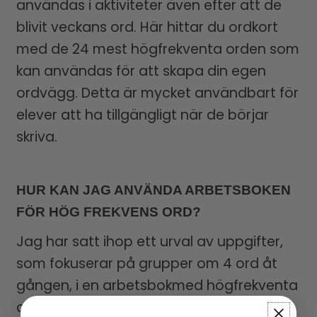
användas i aktiviteter även efter att de
blivit veckans ord. Här hittar du ordkort
med de 24 mest högfrekventa orden som
kan användas för att skapa din egen
ordvägg. Detta är mycket användbart för
elever att ha tillgängligt när de börjar
skriva.
HUR KAN JAG ANVÄNDA ARBETSBOKEN
FÖR HÖG FREKVENS ORD?
Jag har satt ihop ett urval av uppgifter,
som fokuserar på grupper om 4 ord åt
gången, i en arbetsbokmed högfrekventa
ord. Arken kan sättas ihop till häften eller