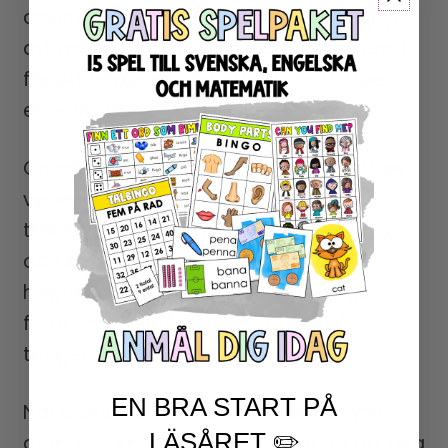
arbetsböcker, men det är också möjligt
att använda alla uppgifterna individuellt
för att anpassa uppgifterna och orden
efter varje elev.
Grundsidorna handlar om ett och ett av
veckans fyra högfrekventa ord. Här
tränas eleverna i att läsa, spåra, stava
och skriva orden. Totalt bör det
högfrekventa ordet skrivas 10 gånger,
förutom att spåras och skrivas på
tangentbordet med ett finger.
EN BRA START PÅ
När eleverna har arbetat med de fyra
LÄSÅRET ✏️
grundsidorna kan de gå vidare för att öva