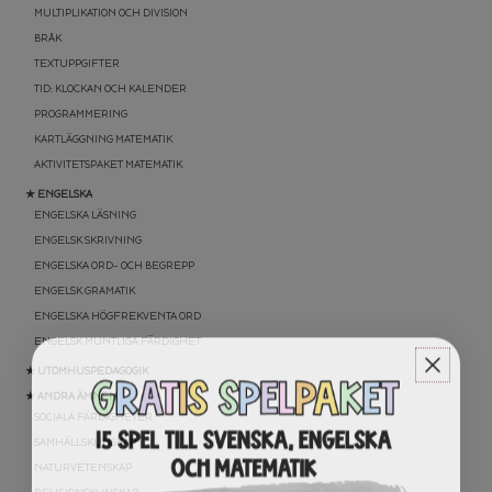
MULTIPLIKATION OCH DIVISION
BRÅK
TEXTUPPGIFTER
TID: KLOCKAN OCH KALENDER
PROGRAMMERING
KARTLÄGGNING MATEMATIK
AKTIVITETSPAKET MATEMATIK
★ ENGELSKA
ENGELSKA LÄSNING
ENGELSK SKRIVNING
ENGELSKA ORD- OCH BEGREPP
ENGELSK GRAMATIK
ENGELSKA HÖGFREKVENTA ORD
ENGELSK MUNTLIGA FÄRDIGHET
★ UTOMHUSPEDAGOGIK
★ ANDRA ÄMNEN
SOCIALA FÄRDIGHETER
SAMHÄLLSKUNSKAP
NATURVETENSKAP