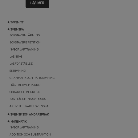
LÄS MER
★ TYPSNITT
★ SVENSKA
BOKSTAVSINLÄRNING
BOKSTAVSREPETITION
NYBÖRJARTRÄNING
LÄSNING
LÄSFÖRSTÅELSE
SKRIVNING
GRAMMATIK OCH RÄTTSTAVNING
HÖGFREKVENTA ORD
SPRÅK OCH BEGREPP
KARTLÄGGNING SVENSKA
AKTIVITETSPAKET SVENSKA
★ SVENSK SOM ANDRASPRÅK
★ MATEMATIK
NYBÖRJARTRÄNING
ADDITION OCH SUBTRAKTION