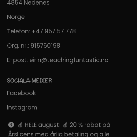
4854 Nedenes
Norge
Telefon:
+47 957 57 778
Org. nr.: 915760198
E-post:
eirin@teachingfuntastic.no
SOCIALA MEDIER
Facebook
Instagram
Pinterest
🍎 HELE august! 🍎 20 % rabat på
Årslicens med årlig betaling og alle
SnapChat