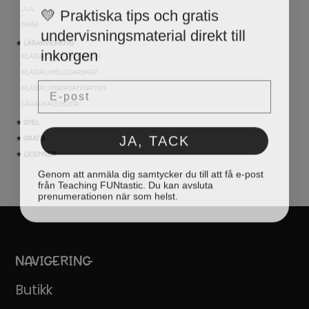
💛 Praktiska tips och gratis
JUL
undervisningsmaterial direkt till
NYÅR
inkorgen
★ LÄRARVERKTYG
KLASSRUMSDEKORATION
KLASSRUMSLEDARSKAP
Email
KLASSRUMSORGANISATION
LÄRARKALENDER
★ SPEL
JA, TACK
★ GRATIS
★ LICENSER
Genom att anmäla dig samtycker du till att få e-post
från Teaching FUNtastic. Du kan avsluta
prenumerationen när som helst.
NAVIGERING
Butikk