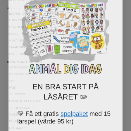
RELIGIONSKUNSKAP
★ SERIER
ESCAPE ROOMS
UPPGIFTSKORT SVENSKA
NIVÅINDELADE LÄSTEXTER
LÄSKORT FAKTA
VI SKRIVER
SPRÅKSPIRALEN
MATTESPIRALEN
★ SÄSONG OCH HÖGTIDER
100 SKOLDAGAR
OLYMPISKA SPELEN
EN BRA START PÅ
SAMER
PÅSK
LÄSÅRET ✏️
VM I FOTBOLL
NATIONALDAGEN 6 JUNI
TERMINSAVSLUT
💛 Få ett gratis
spelpaket
med 15
SKOLSTART
lärspel (värde 95 kr)
FN-DAGEN
HALLOWEEN