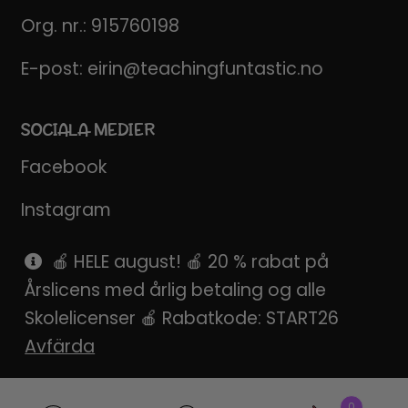
Org. nr.: 915760198
E-post:
eirin@teachingfuntastic.no
SOCIALA MEDIER
Facebook
Instagram
Pinterest
🍎 HELE august! 🍎 20 % rabat på
Årslicens med årlig betaling og alle
SnapChat
Skolelicenser 🍎 Rabatkode: START26
Avfärda
Produktsökning
0