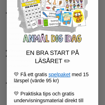
KARTLÄGGNING MATEMATIK
AKTIVITETSPAKET MATEMATIK
★ ENGELSKA
ENGELSKA LÄSNING
ENGELSK SKRIVNING
ENGELSKA ORD- OCH BEGREPP
ENGELSK GRAMATIK
ENGELSKA HÖGFREKVENTA ORD
ENGELSK MUNTLIGA FÄRDIGHET
EN BRA START PÅ
★ UTOMHUSPEDAGOGIK
★ ANDRA ÄMNEN
LÄSÅRET ✏️
SOCIALA FÄRDIGHETER
SAMHÄLLSKUNSKAP
NATURVETENSKAP
💛 Få ett gratis
spelpaket
med 15
RELIGIONSKUNSKAP
lärspel (värde 95 kr)
★ SERIER
ESCAPE ROOMS
💛 Praktiska tips och gratis
UPPGIFTSKORT SVENSKA
NIVÅINDELADE LÄSTEXTER
undervisningsmaterial direkt till
LÄSKORT FAKTA