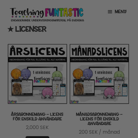
Hoppa
Gå
MENY
till
till
navigering
innehåll
★ LICENSER
INFO
EXPANDERA
UNDERMENY
MITT KONTO
GRATISMATERIAL
EXPANDERA
UNDERMENY
BUTIK
LICENSER
EXPANDERA
UNDERMENY
TYPSNITT
ÅRSABONNEMANG – LICENS
MÅNADSABONNEMANG –
FÖR ENSKILD ANVÄNDARE
LICENS FÖR ENSKILD
ANVÄNDARE
TIPSHÖRNAN
2,000
SEK
200
SEK
/ månad