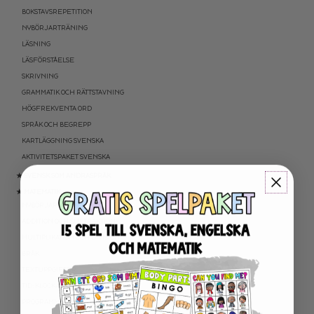
BOKSTAVSREPETITION
NYBÖRJARTRÄNING
LÄSNING
LÄSFÖRSTÅELSE
SKRIVNING
GRAMMATIK OCH RÄTTSTAVNING
HÖGFREKVENTA ORD
SPRÅK OCH BEGREPP
KARTLÄGGNING SVENSKA
AKTIVITETSPAKET SVENSKA
★ SVENSK SOM ANDRASPRÅK
★ MATEMATIK
NYBÖRJARTRÄNING
ADDITION OCH SUBTRAKTION
MULTIPLIKATION OCH DIVISION
BRÅK
TEXTUPPGIFTER
TID: KLOCKAN OCH KALENDER
PROGRAMMERING