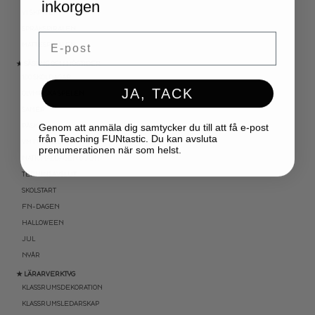
inkorgen
VI SKRIVER
SPRÅKSPIRALEN
Email
MATTESPIRALEN
★ SÄSONG OCH HÖGTIDER
100 SKOLDAGAR
JA, TACK
OLYMPISKA SPELEN
SAMER
Genom att anmäla dig samtycker du till att få e-post
PÅSK
från Teaching FUNtastic. Du kan avsluta
VM I FOTBOLL
prenumerationen när som helst.
NATIONALDAGEN 6 JUNI
TERMINSAVSLUT
SKOLSTART
FN-DAGEN
HALLOWEEN
JUL
NYÅR
★ LÄRARVERKTYG
KLASSRUMSDEKORATION
KLASSRUMSLEDARSKAP