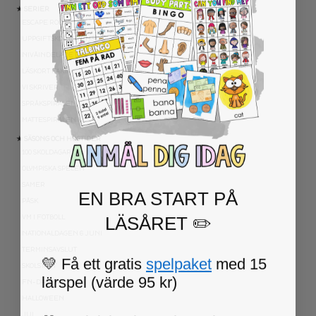
★ SERIER
ESCAPE ROOMS
UPPGIFTSKORT SVENSKA
NIVÅINDELADE LÄSTEXTER
LÄSKORT FAKTA
VI SKRIVER
SPRÅKSPIRALEN
MATTESPIRALEN
★ SÄSONG OCH HÖGTIDER
100 SKOLDAGAR
OLYMPISKA SPELEN
SAMER
EN BRA START PÅ
PÅSK
LÄSÅRET ✏️
VM I FOTBOLL
NATIONALDAGEN 6 JUNI
TERMINSAVSLUT
💛 Få ett gratis
spelpaket
med 15
SKOLSTART
lärspel (värde 95 kr)
FN-DAGEN
HALLOWEEN
JUL