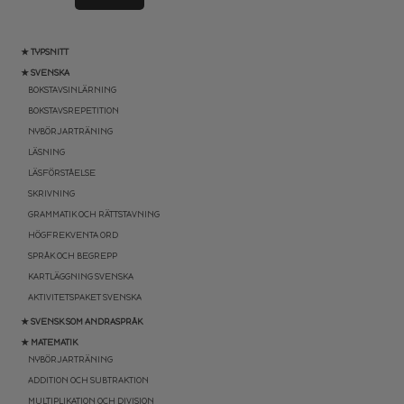
★ TYPSNITT
★ SVENSKA
BOKSTAVSINLÄRNING
BOKSTAVSREPETITION
NYBÖRJARTRÄNING
LÄSNING
LÄSFÖRSTÅELSE
SKRIVNING
GRAMMATIK OCH RÄTTSTAVNING
HÖGFREKVENTA ORD
SPRÅK OCH BEGREPP
KARTLÄGGNING SVENSKA
AKTIVITETSPAKET SVENSKA
★ SVENSK SOM ANDRASPRÅK
★ MATEMATIK
NYBÖRJARTRÄNING
ADDITION OCH SUBTRAKTION
MULTIPLIKATION OCH DIVISION