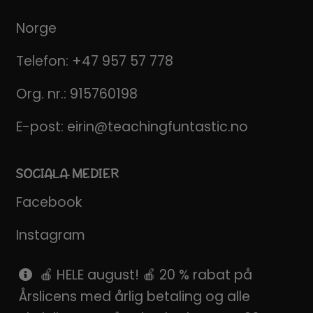
Norge
Telefon:
+47 957 57 778
Org. nr.: 915760198
E-post:
eirin@teachingfuntastic.no
SOCIALA MEDIER
Facebook
Instagram
Pinterest
🍎 HELE august! 🍎 20 % rabat på
Årslicens med årlig betaling og alle
SnapChat