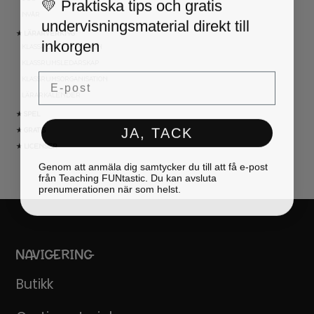
💛 Praktiska tips och gratis
NYÅR
undervisningsmaterial direkt till
★ LÄRARVERKTYG
inkorgen
KLASSRUMSDEKORATION
KLASSRUMSLEDARSKAP
Email
KLASSRUMSORGANISATION
LÄRARKALENDER
★ SPEL
JA, TACK
★ GRATIS
★ LICENSER
Genom att anmäla dig samtycker du till att få e-post
från Teaching FUNtastic. Du kan avsluta
prenumerationen när som helst.
NAVIGERING
Butikk