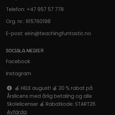
Telefon:
+47 957 57 778
Org. nr.: 915760198
E-post:
eirin@teachingfuntastic.no
SOCIALA MEDIER
Facebook
Instagram
Pinterest
🍎 HELE august! 🍎 20 % rabat på
Årslicens med årlig betaling og alle
SnapChat
Skolelicenser 🍎 Rabatkode: START26
Avfärda