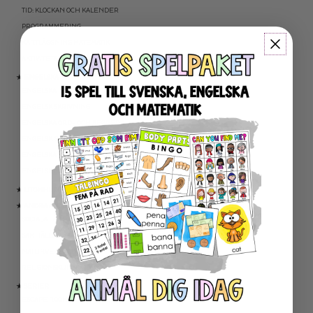
TID: KLOCKAN OCH KALENDER
PROGRAMMERING
KARTLÄGGNING MATEMATIK
AKTIVITETSPAKET MATEMATIK
★ ENGELSKA
ENGELSKA LÄSNING
ENGELSK SKRIVNING
ENGELSKA ORD- OCH BEGREPP
ENGELSK GRAMATIK
ENGELSKA HÖGFREKVENTA ORD
ENGELSK MUNTLIGA FÄRDIGHET
★ UTOMHUSPEDAGOGIK
★ ANDRA ÄMNEN
SOCIALA FÄRDIGHETER
SAMHÄLLSKUNSKAP
NATURVETENSKAP
RELIGIONSKUNSKAP
★ SERIER
ESCAPE ROOMS