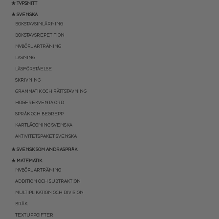
★ TYPSNITT
★ SVENSKA
BOKSTAVSINLÄRNING
BOKSTAVSREPETITION
NYBÖRJARTRÄNING
LÄSNING
LÄSFÖRSTÅELSE
SKRIVNING
GRAMMATIK OCH RÄTTSTAVNING
HÖGFREKVENTA ORD
SPRÅK OCH BEGREPP
KARTLÄGGNING SVENSKA
AKTIVITETSPAKET SVENSKA
★ SVENSK SOM ANDRASPRÅK
★ MATEMATIK
NYBÖRJARTRÄNING
ADDITION OCH SUBTRAKTION
MULTIPLIKATION OCH DIVISION
BRÅK
TEXTUPPGIFTER