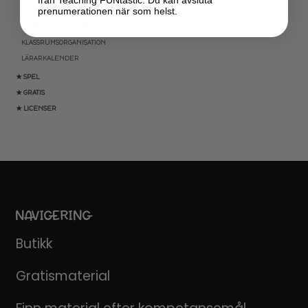
prenumerationen när som helst.
KLASSRUMSDEKORATION
KLASSRUMSLEDARSKAP
KLASSRUMSORGANISATION
LÄRARKALENDER
★ SPEL
★ GRATIS
★ LICENSER
NAVIGERING
Butikk
Gratismaterial