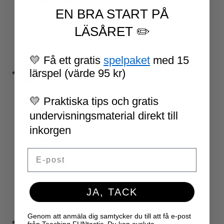
UPPGIFTSKORT SVENSKA
EN BRA START PÅ
NIVÅINDELADE LÄSTEXTER
LÄSKORT FAKTA
LÄSÅRET ✏️
VI SKRIVER
SPRÅKSPIRALEN
💛 Få ett gratis
spelpaket
med 15
MATTESPIRALEN
lärspel (värde 95 kr)
★ SÄSONG OCH HÖGTIDER
100 SKOLDAGAR
OLYMPISKA SPELEN
💛 Praktiska tips och gratis
SAMER
undervisningsmaterial direkt till
PÅSK
inkorgen
VM I FOTBOLL
NATIONALDAGEN 6 JUNI
Email
TERMINSAVSLUT
SKOLSTART
FN-DAGEN
HALLOWEEN
JA, TACK
JUL
NYÅR
Genom att anmäla dig samtycker du till att få e-post
★ LÄRARVERKTYG
från Teaching FUNtastic. Du kan avsluta