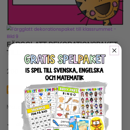
FÄRGGLATT DEKORATIONSPAKET
TILL KLASSRUMMET
200
SEK
Digital
Svensk
Redigerbar
Materialet innehåller:
alfabetsplanscher