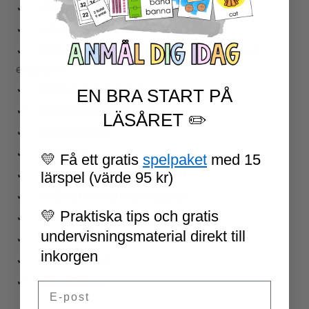
sifferplanscher (0-20)
tallinje till vägg (0-100)
planscher med färgerna på svenska och
engelska
födelsedagskalender
EN BRA START PÅ
födelsedagsdagskort
LÄSÅRET ✏️
schemabilder
kalender
💛 Få ett gratis
spelpaket
med 15
termometer och väderkort
lärspel (värde 95 kr)
små och stora märklappar
💛 Praktiska tips och gratis
framsidor til böcker/pärmar
undervisningsmaterial direkt till
veckans mål-planscher
inkorgen
dekorvimplar
bänkalfabet
Email