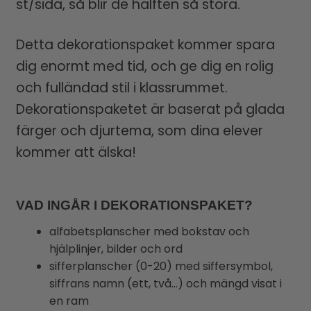
st/sida, så blir de hälften så stora.
Detta dekorationspaket kommer spara
dig enormt med tid, och ge dig en rolig
och fulländad stil i klassrummet.
Dekorationspaketet är baserat på glada
färger och djurtema, som dina elever
kommer att älska!
VAD INGÅR I DEKORATIONSPAKET?
alfabetsplanscher med bokstav och
hjälplinjer, bilder och ord
sifferplanscher (0-20) med siffersymbol,
siffrans namn (ett, två…) och mängd visat i
en ram