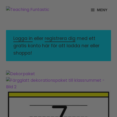
Hoppa
Gå
MENY
till
till
navigering
innehåll
INFO
EXPANDERA
UNDERMENY
MITT KONTO
Logga in
eller
registrera dig
med ett
gratis konto här för att ladda ner eller
GRATISMATERIAL
EXPANDERA
shoppa!
UNDERMENY
BUTIK
LICENSER
EXPANDERA
UNDERMENY
TYPSNITT
TIPSHÖRNAN