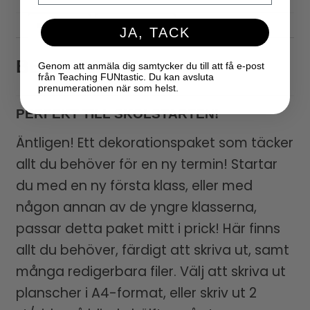
Beskrivning
Recensioner (0)
JA, TACK
BESKRIVNING
Genom att anmäla dig samtycker du till att få e-post
från Teaching FUNtastic. Du kan avsluta
prenumerationen när som helst.
PERFEKT TILL SKOLSTARTEN!
Äntligen! Ett dekorationspaket som täcker
allt du behöver för en ny termin! Startar
du med en ny första klass, eller med
någon annan av de yngre klasserna,
passar detta paket mitt i prick! Här finns
allt du behöver, färdigt att skriva ut, samt
många redigerbara filer. Välj att skriva ut
planscher i A4-format, eller skriv ut 2