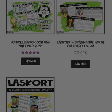
FOTBOLLSDEKOR OCH VM-
LÄSKORT – SPÄNNANDE FAKTA
NATIONER 2022
OM FOTBOLLS-VM
70
SEK
Betygsatt
LÄS MER
5.00
av 5
LÄS MER