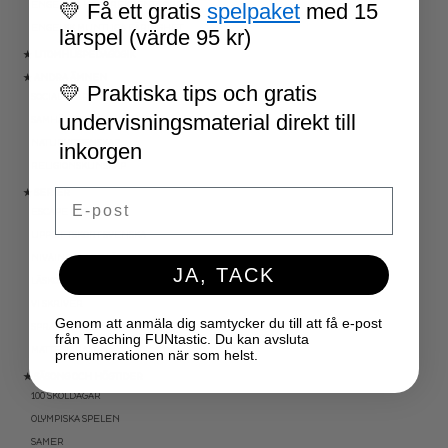
💛 Få ett gratis
spelpaket
med 15
ENGELSKA HÖGFREKVENTA ORD
ENGELSK MUNTLIGA FÄRDIGHET
lärspel (värde 95 kr)
★ UTOMHUSPEDAGOGIK
★ ANDRA ÄMNEN
💛 Praktiska tips och gratis
SOCIALA FÄRDIGHETER
undervisningsmaterial direkt till
SAMHÄLLSKUNSKAP
NATURVETENSKAP
inkorgen
RELIGIONSKUNSKAP
Email
★ SERIER
ESCAPE ROOMS
UPPGIFTSKORT SVENSKA
NIVÅINDELADE LÄSTEXTER
JA, TACK
LÄSKORT FAKTA
VI SKRIVER
Genom att anmäla dig samtycker du till att få e-post
SPRÅKSPIRALEN
från Teaching FUNtastic. Du kan avsluta
MATTESPIRALEN
prenumerationen när som helst.
★ SÄSONG OCH HÖGTIDER
100 SKOLDAGAR
OLYMPISKA SPELEN
SAMER