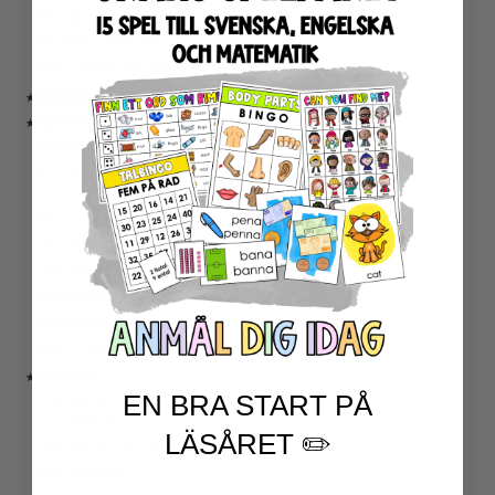
SPRÅK OCH BEGREPP
KARTLÄGGNING SVENSKA
AKTIVITETSPAKET SVENSKA
★ SVENSK SOM ANDRASPRÅK
★ MATEMATIK
NYBÖRJARTRÄNING
ADDITION OCH SUBTRAKTION
MULTIPLIKATION OCH DIVISION
BRÅK
TEXTUPPGIFTER
TID: KLOCKAN OCH KALENDER
PROGRAMMERING
KARTLÄGGNING MATEMATIK
AKTIVITETSPAKET MATEMATIK
★ ENGELSKA
EN BRA START PÅ
ENGELSKA LÄSNING
ENGELSK SKRIVNING
LÄSÅRET ✏️
ENGELSKA ORD- OCH BEGREPP
ENGELSK GRAMATIK