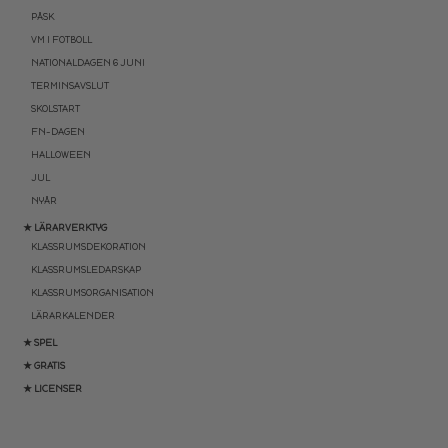
PÅSK
VM I FOTBOLL
NATIONALDAGEN 6 JUNI
TERMINSAVSLUT
SKOLSTART
FN-DAGEN
HALLOWEEN
JUL
NYÅR
★ LÄRARVERKTYG
KLASSRUMSDEKORATION
KLASSRUMSLEDARSKAP
KLASSRUMSORGANISATION
LÄRARKALENDER
★ SPEL
★ GRATIS
★ LICENSER