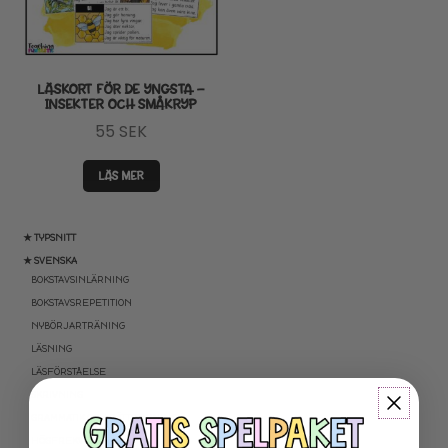
LÄSKORT FÖR DE YNGSTA –
INSEKTER OCH SMÅKRYP
55
SEK
LÄS MER
★ TYPSNITT
★ SVENSKA
BOKSTAVSINLÄRNING
BOKSTAVSREPETITION
NYBÖRJARTRÄNING
LÄSNING
LÄSFÖRSTÅELSE
SKRIVNING
GRAMMATIK OCH RÄTTSTAVNING
HÖGFREKVENTA ORD