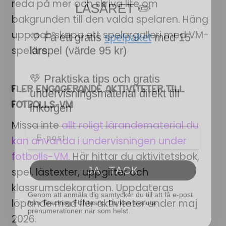
reda på mer och skriva lite om
💛 Få ett gratis
spelpaket
med 15
bakgrunden till den valda spelaren. Häng
lärspel (värde 95 kr)
upp och skapa ett spelargalleri med VM-
spelare.
💛 Praktiska tips och gratis
undervisningsmaterial direkt till
FLER ENGAGERANDE AKTIVITETER TILL
inkorgen
FOTBOLLS-VM
Email
Missa inte
allt roligt lärandematerial du
kan använda i undervisningen under
JA, TACK
fotbolls-VM
. Här hittar du aktivitetsbok,
spel, lästexter, uppgifter och
Genom att anmäla dig samtycker du till att få e-post
från Teaching FUNtastic. Du kan avsluta
klassrumsdekoration. Uppdateras
prenumerationen när som helst.
löpande med fler aktiviteter under maj
2026.