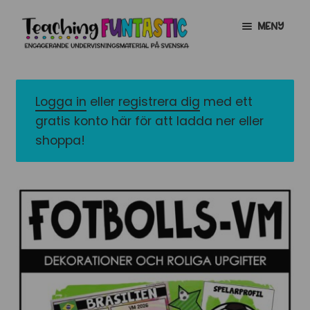
Hoppa
Gå
MENY
till
till
navigering
innehåll
INFO
EXPANDERA
UNDERMENY
Logga in
eller
registrera dig
med ett
MITT KONTO
gratis konto här för att ladda ner eller
GRATISMATERIAL
EXPANDERA
shoppa!
UNDERMENY
BUTIK
LICENSER
EXPANDERA
UNDERMENY
TYPSNITT
TIPSHÖRNAN