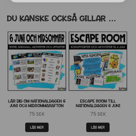
DU KANSKE OCKSÅ GILLAR …
LÄR DIG OM NATIONALDAGEN 6
ESCAPE ROOM TILL
JUNI OCH MIDSOMMARAFTON
NATIONALDAGEN 6 JUNI
75
SEK
75
SEK
LÄS MER
LÄS MER