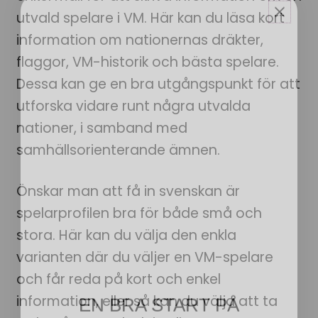
utvald spelare i VM. Här kan du läsa kort
information om nationernas dräkter,
flaggor, VM-historik och bästa spelare.
Dessa kan ge en bra utgångspunkt för att
utforska vidare runt några utvalda
nationer, i samband med
samhällsorienterande ämnen.
Önskar man att få in svenskan är
spelarprofilen bra för både små och
stora. Här kan du välja den enkla
varianten där du väljer en VM-spelare
EN BRA START PÅ
och får reda på kort och enkel
LÄSÅRET ✏️
information, eller så kan du välja att ta