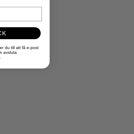
CK
du till att få e-post
n avsluta
.