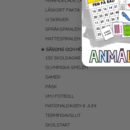
NIVÅINDELADE LÄSTEXTER
LÄSKORT FAKTA
VI SKRIVER
SPRÅKSPIRALEN
MATTESPIRALEN
★ SÄSONG OCH HÖGTIDER
100 SKOLDAGAR
OLYMPISKA SPELEN
SAMER
PÅSK
VM I FOTBOLL
NATIONALDAGEN 6 JUNI
TERMINSAVSLUT
SKOLSTART