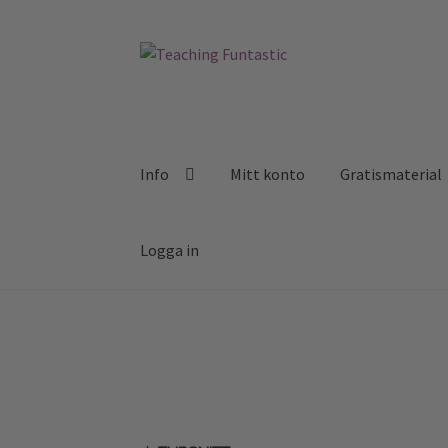
Hoppa
Gå
till
till
navigering
innehåll
Info
Mitt konto
Gratismaterial
Logga in