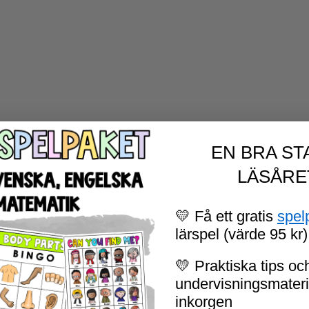
EN BRA ST
LÄSÅRE
💛 Få ett gratis
spel
lärspel (värde 95 kr)
💛 Praktiska tips och
undervisningsmaterial
inkorgen