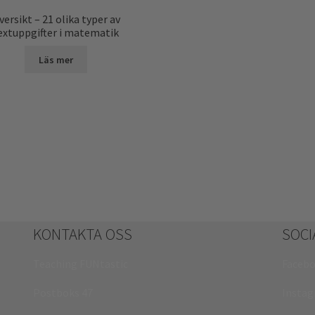
versikt – 21 olika typer av
extuppgifter i matematik
Läs mer
KONTAKTA OSS
SOCI
Teaching FUNtastic
Faceb
Postboks 47
Insta