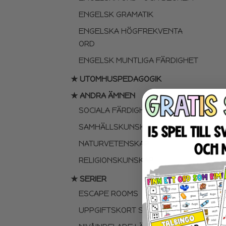
ENGELSK GRAMATIK
ENGELSKA HÖGFREKVENTA
ORD
ENGELSK MUNTLIGA FÄRDIGHET
★ UTOMHUSPEDAGOGIK
★ ANDRA ÄMNEN
SOCIALA FÄRDIGHETER
SAMHÄLLSKUNSKAP
NATURVETENSKAP
RELIGIONSKUNSKAP
★ SERIER
ESCAPE ROOMS
UPPGIFTSKORT SVENSKA