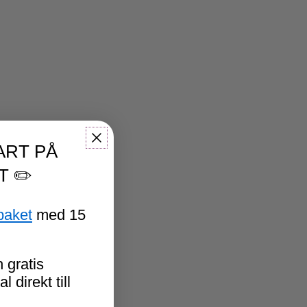
ART PÅ
T ✏️
paket
med 15
 gratis
 direkt till