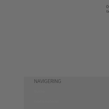
Ö
t
NAVIGERING
Butikk
Gratismaterial