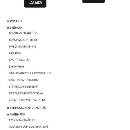
LÄS MER
★ TYPSNITT
★ SVENSKA
BOKSTAVSINLÄRNING
BOKSTAVSREPETITION
NYBÖRJARTRÄNING
LÄSNING
LÄSFÖRSTÅELSE
SKRIVNING
GRAMMATIK OCH RÄTTSTAVNING
HÖGFREKVENTA ORD
SPRÅK OCH BEGREPP
KARTLÄGGNING SVENSKA
AKTIVITETSPAKET SVENSKA
★ SVENSK SOM ANDRASPRÅK
★ MATEMATIK
NYBÖRJARTRÄNING
ADDITION OCH SUBTRAKTION