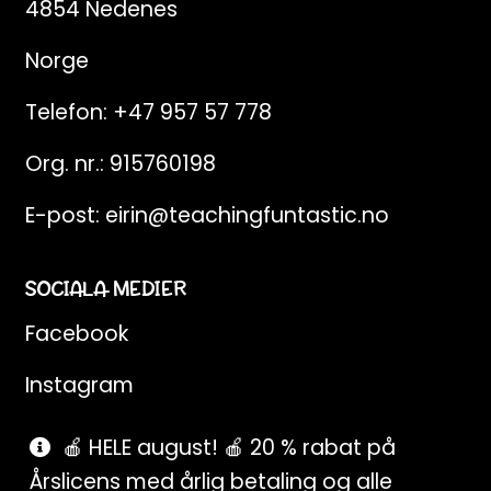
4854 Nedenes
Norge
Telefon:
+47 957 57 778
Org. nr.: 915760198
E-post:
eirin@teachingfuntastic.no
SOCIALA MEDIER
Facebook
Instagram
Pinterest
🍎 HELE august! 🍎 20 % rabat på
Årslicens med årlig betaling og alle
SnapChat