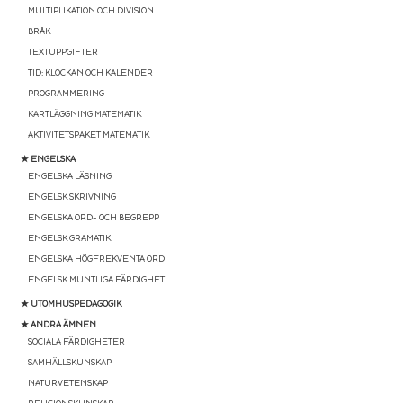
MULTIPLIKATION OCH DIVISION
BRÅK
TEXTUPPGIFTER
TID: KLOCKAN OCH KALENDER
PROGRAMMERING
KARTLÄGGNING MATEMATIK
AKTIVITETSPAKET MATEMATIK
★ ENGELSKA
ENGELSKA LÄSNING
ENGELSK SKRIVNING
ENGELSKA ORD- OCH BEGREPP
ENGELSK GRAMATIK
ENGELSKA HÖGFREKVENTA ORD
ENGELSK MUNTLIGA FÄRDIGHET
★ UTOMHUSPEDAGOGIK
★ ANDRA ÄMNEN
SOCIALA FÄRDIGHETER
SAMHÄLLSKUNSKAP
NATURVETENSKAP