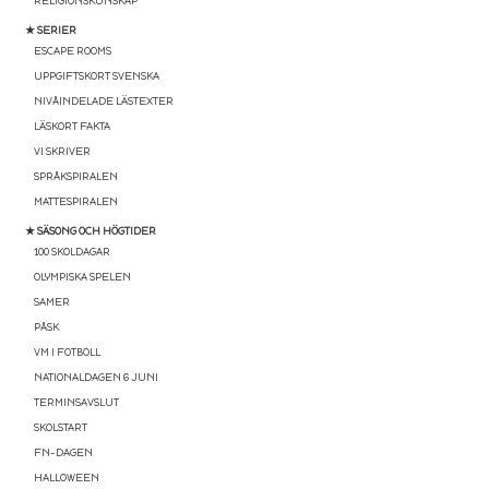
RELIGIONSKUNSKAP
★ SERIER
ESCAPE ROOMS
UPPGIFTSKORT SVENSKA
NIVÅINDELADE LÄSTEXTER
LÄSKORT FAKTA
VI SKRIVER
SPRÅKSPIRALEN
MATTESPIRALEN
★ SÄSONG OCH HÖGTIDER
100 SKOLDAGAR
OLYMPISKA SPELEN
SAMER
PÅSK
VM I FOTBOLL
NATIONALDAGEN 6 JUNI
TERMINSAVSLUT
SKOLSTART
FN-DAGEN
HALLOWEEN