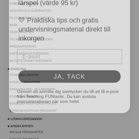
NYBÖRJARTRÄNING
💛 Praktiska tips och gratis
ADDITION OCH SUBTRAKTION
undervisningsmaterial direkt till
MULTIPLIKATION OCH DIVISION
BRÅK
inkorgen
TEXTUPPGIFTER
TID: KLOCKAN OCH KALENDER
Email
PROGRAMMERING
KARTLÄGGNING MATEMATIK
AKTIVITETSPAKET MATEMATIK
JA, TACK
★ ENGELSKA
ENGELSKA LÄSNING
Genom att anmäla dig samtycker du till att få e-post
ENGELSK SKRIVNING
från Teaching FUNtastic. Du kan avsluta
ENGELSKA ORD- OCH BEGREPP
prenumerationen när som helst.
ENGELSK GRAMATIK
ENGELSKA HÖGFREKVENTA ORD
ENGELSK MUNTLIGA FÄRDIGHET
★ UTOMHUSPEDAGOGIK
★ ANDRA ÄMNEN
SOCIALA FÄRDIGHETER