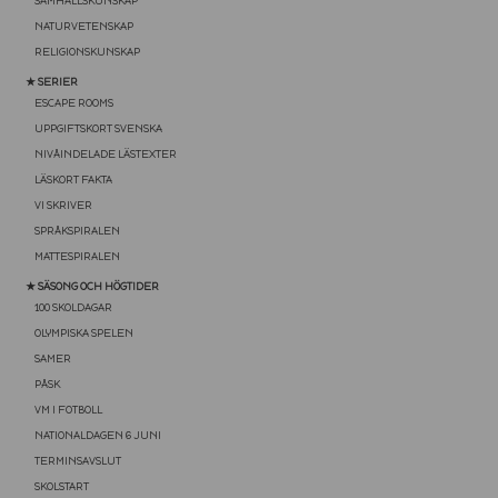
SAMHÄLLSKUNSKAP
NATURVETENSKAP
RELIGIONSKUNSKAP
★ SERIER
ESCAPE ROOMS
UPPGIFTSKORT SVENSKA
NIVÅINDELADE LÄSTEXTER
LÄSKORT FAKTA
VI SKRIVER
SPRÅKSPIRALEN
MATTESPIRALEN
★ SÄSONG OCH HÖGTIDER
100 SKOLDAGAR
OLYMPISKA SPELEN
SAMER
PÅSK
VM I FOTBOLL
NATIONALDAGEN 6 JUNI
TERMINSAVSLUT
SKOLSTART