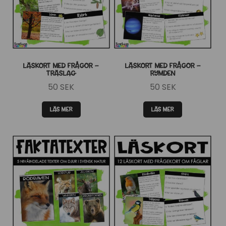
LÄSKORT MED FRÅGOR –
LÄSKORT MED FRÅGOR –
TRÄSLAG
RYMDEN
50
SEK
50
SEK
LÄS MER
LÄS MER