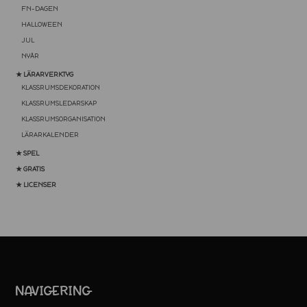
FN-DAGEN
HALLOWEEN
JUL
NYÅR
★ LÄRARVERKTYG
KLASSRUMSDEKORATION
KLASSRUMSLEDARSKAP
KLASSRUMSORGANISATION
LÄRARKALENDER
★ SPEL
★ GRATIS
★ LICENSER
NAVIGERING