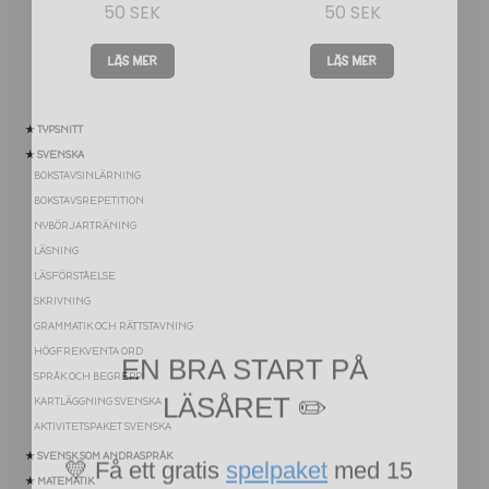
50
SEK
50
SEK
LÄS MER
LÄS MER
★ TYPSNITT
★ SVENSKA
BOKSTAVSINLÄRNING
BOKSTAVSREPETITION
NYBÖRJARTRÄNING
LÄSNING
LÄSFÖRSTÅELSE
SKRIVNING
EN BRA START PÅ
GRAMMATIK OCH RÄTTSTAVNING
HÖGFREKVENTA ORD
LÄSÅRET ✏️
SPRÅK OCH BEGREPP
KARTLÄGGNING SVENSKA
AKTIVITETSPAKET SVENSKA
💛 Få ett gratis
spelpaket
med 15
★ SVENSK SOM ANDRASPRÅK
lärspel (värde 95 kr)
★ MATEMATIK