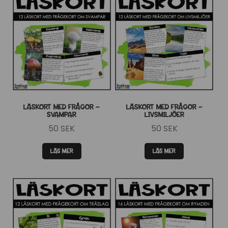
LÄSKORT MED FRÅGOR –
LÄSKORT MED FRÅGOR –
SVAMPAR
LIVSMILJÖER
50
SEK
50
SEK
LÄS MER
LÄS MER