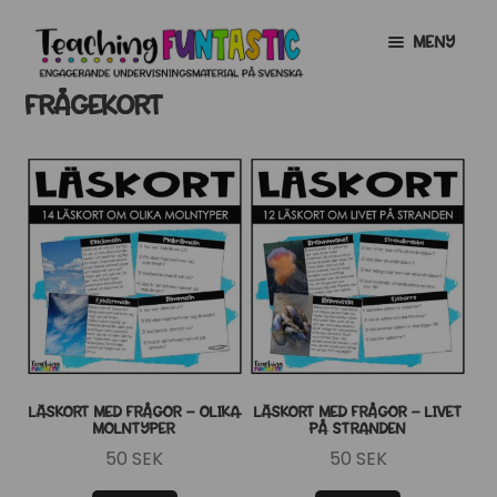
Hoppa
Gå
MENY
till
till
navigering
innehåll
FRÅGEKORT
INFO
EXPANDERA
UNDERMENY
MITT KONTO
GRATISMATERIAL
EXPANDERA
UNDERMENY
BUTIK
LICENSER
EXPANDERA
UNDERMENY
TYPSNITT
LÄSKORT MED FRÅGOR – OLIKA
LÄSKORT MED FRÅGOR – LIVET
MOLNTYPER
PÅ STRANDEN
TIPSHÖRNAN
50
SEK
50
SEK