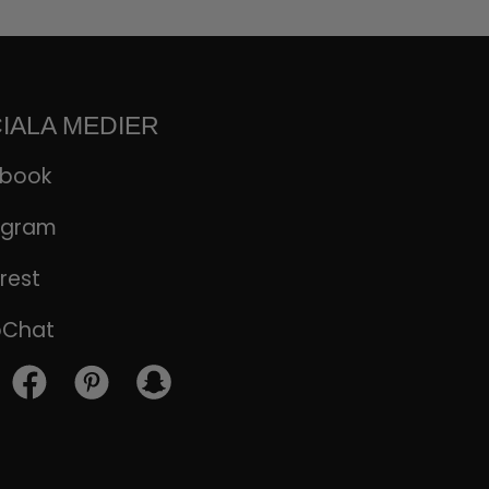
IALA MEDIER
ebook
agram
rest
pChat