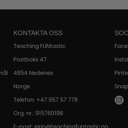
KONTAKTA OSS
SOC
Teaching FUNtastic
Fac
Postboks 47
Inst
mål
4854 Nedenes
Pinte
Norge
Sna
Telefon:
+47 957 57 778
Org. nr.: 915760198
E-post:
eirin@teachingfuntastic.no