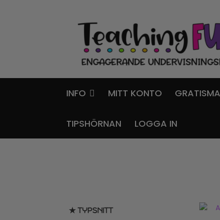
Hoppa
Gå
till
till
navigering
innehåll
INFO
MITT KONTO
GRATISMA
TIPSHÖRNAN
LOGGA IN
★ TYPSNITT