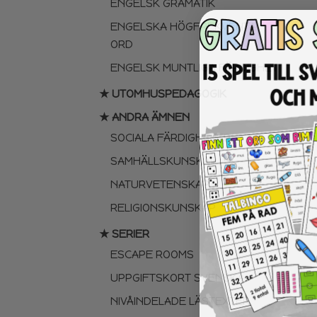
ENGELSK GRAMATIK
ENGELSKA HÖGFREKVENTA
ORD
ENGELSK MUNTLIGA FÄRDIGHET
★ UTOMHUSPEDAGOGIK
★ ANDRA ÄMNEN
SOCIALA FÄRDIGHETER
SAMHÄLLSKUNSKAP
NATURVETENSKAP
RELIGIONSKUNSKAP
★ SERIER
ESCAPE ROOMS
UPPGIFTSKORT SVENSKA
NIVÅINDELADE LÄSTEXTER