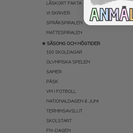
LÄSKORT FAKTA
VI SKRIVER
SPRÅKSPIRALEN
MATTESPIRALEN
★ SÄSONG OCH HÖGTIDER
100 SKOLDAGAR
OLYMPISKA SPELEN
SAMER
PÅSK
VM I FOTBOLL
NATIONALDAGEN 6 JUNI
TERMINSAVSLUT
SKOLSTART
FN-DAGEN