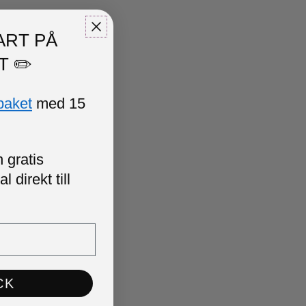
ART PÅ
T ✏️
paket
med 15
 gratis
 direkt till
CK