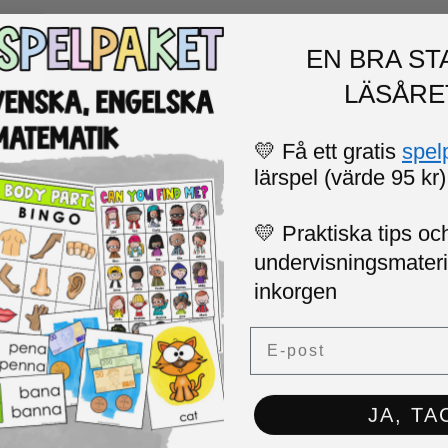
EN BRA ST
LÄSÅRE
💛 Få ett gratis
spel
lärspel (värde 95 kr)
💛 Praktiska tips och
undervisningsmaterial
inkorgen
Email
JA, TA