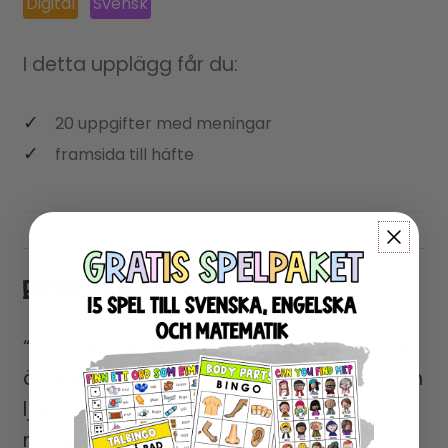
Digital
Svensk
I detta upplägg får du:
20 uppgifter med meningar
framsida till häfte
Beskrivning
Recensioner (0)
BESKRIVNING
“Lös den hemliga meningen” ger eleverna
övning i att lyssna ut det första ljudet och
ljuda ihop ljud till ord, och ord till
meningar. Eleverna ska också skriva