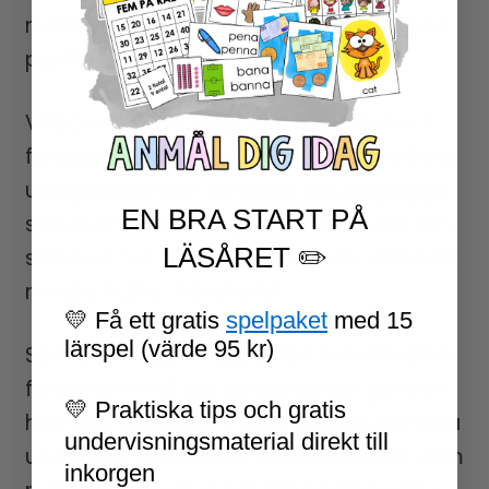
meningar med versal först och använda
punkt i slutet.
Välj om du använder uppgifterna med
färg och laminerar dem, eller de svartvita
uppgifterna som eleverna kan färglägga
EN BRA START PÅ
själva och sätta ihop till ett häfte. Du kan
LÄSÅRET ✏️
skriva ut två sidor per ark om du vill ha ett
mindre häfte i A5-storlek.
💛 Få ett gratis
spelpaket
med 15
lärspel (värde 95 kr)
Som ett tillägg till uppgiften kan eleverna
få en tom mall där de själva kan göra en
💛 Praktiska tips och gratis
hemlig mening. De måste då själva lyssna
undervisningsmaterial direkt till
ut antalet ljud i orden och hitta bilder som
inkorgen