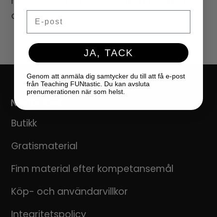
matchar varje ljud. Låt lärkompisen eller
annan elev lösa problemet!
Email
JA, TACK
Genom att anmäla dig samtycker du till att få e-post
från Teaching FUNtastic. Du kan avsluta
prenumerationen när som helst.
NAVIGERING
Butikk
Gratismaterial
Finn material efter kompetansemål
Köp- och användarvillkor
Integritetspolicy