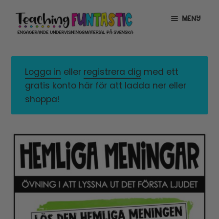
Hoppa
Gå
MENY
till
till
navigering
innehåll
INFO
EXPANDERA
UNDERMENY
Logga in
eller
registrera dig
med ett
MITT KONTO
gratis konto här för att ladda ner eller
GRATISMATERIAL
EXPANDERA
shoppa!
UNDERMENY
BUTIK
LICENSER
EXPANDERA
UNDERMENY
TYPSNITT
TIPSHÖRNAN