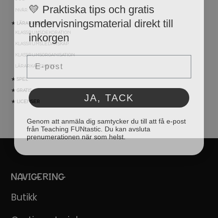
💛 Praktiska tips och gratis
NYÅR
undervisningsmaterial direkt till
★ LÄRARVERKTYG
inkorgen
KLASSRUMSDEKORATION
KLASSRUMSLEDARSKAP
Email
KLASSRUMSORGANISATION
LÄRARKALENDER
★ SPEL
JA, TACK
★ GRATIS
★ LICENSER
Genom att anmäla dig samtycker du till att få e-post
från Teaching FUNtastic. Du kan avsluta
prenumerationen när som helst.
NAVIGERING
Butikk