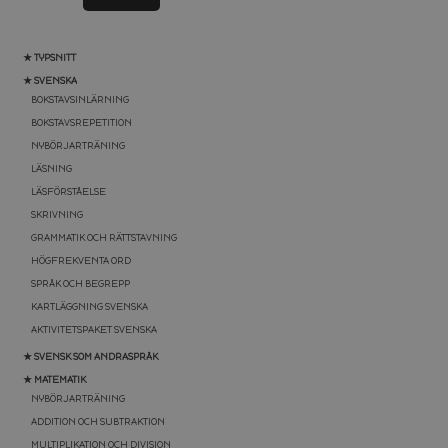
★ TYPSNITT
★ SVENSKA
BOKSTAVSINLÄRNING
BOKSTAVSREPETITION
NYBÖRJARTRÄNING
LÄSNING
LÄSFÖRSTÅELSE
SKRIVNING
GRAMMATIK OCH RÄTTSTAVNING
HÖGFREKVENTA ORD
SPRÅK OCH BEGREPP
KARTLÄGGNING SVENSKA
AKTIVITETSPAKET SVENSKA
★ SVENSK SOM ANDRASPRÅK
★ MATEMATIK
NYBÖRJARTRÄNING
ADDITION OCH SUBTRAKTION
MULTIPLIKATION OCH DIVISION