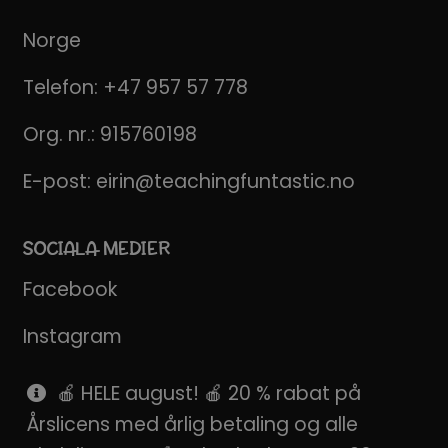
Norge
Telefon:
+47 957 57 778
Org. nr.: 915760198
E-post:
eirin@teachingfuntastic.no
SOCIALA MEDIER
Facebook
Instagram
Pinterest
🍎 HELE august! 🍎 20 % rabat på
Årslicens med årlig betaling og alle
SnapChat