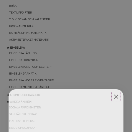
BRÅK
TEXTUPPGIFTER
TID: KLOCKAN OCH KALENDER
PROGRAMMERING
KARTLÄGGNING MATEMATIK
AKTIVITETSPAKET MATEMATIK
★ ENGELSKA
ENGELSKA LÄSNING
ENGELSK SKRIVNING
ENGELSKA ORD- OCH BEGREPP
ENGELSK GRAMATIK
ENGELSKA HÖGFREKVENTA ORD
ENGELSK MUNTLIGA FÄRDIGHET
★ UTOMHUSPEDAGOGIK
★ ANDRA ÄMNEN
SOCIALA FÄRDIGHETER
SAMHÄLLSKUNSKAP
NATURVETENSKAP
RELIGIONSKUNSKAP