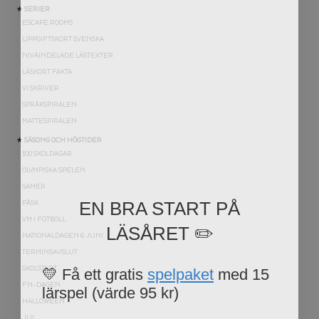
★ SERIER
ESCAPE ROOMS
UPPGIFTSKORT SVENSKA
NIVÅINDELADE LÄSTEXTER
LÄSKORT FAKTA
VI SKRIVER
SPRÅKSPIRALEN
MATTESPIRALEN
★ SÄSONG OCH HÖGTIDER
100 SKOLDAGAR
OLYMPISKA SPELEN
SAMER
EN BRA START PÅ
PÅSK
LÄSÅRET ✏️
VM I FOTBOLL
NATIONALDAGEN 6 JUNI
TERMINSAVSLUT
💛 Få ett gratis
spelpaket
med 15
SKOLSTART
lärspel (värde 95 kr)
FN-DAGEN
HALLOWEEN
JUL