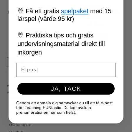
LÄSFÖRSTÅELSE
LÄSFÖRSTÅELSE
💛 Få ett gratis
spelpaket
med 15
FAKTATEXTER – RELIGIONER
FAKTATEXTER – LÖMSKA
ORMAR
lärspel (värde 95 kr)
75
SEK
75
SEK
💛 Praktiska tips och gratis
LÄS MER
LÄS MER
undervisningsmaterial direkt till
inkorgen
1
2
Email
★ TYPSNITT
JA, TACK
★ SVENSKA
BOKSTAVSINLÄRNING
Genom att anmäla dig samtycker du till att få e-post
BOKSTAVSREPETITION
från Teaching FUNtastic. Du kan avsluta
NYBÖRJARTRÄNING
prenumerationen när som helst.
LÄSNING
LÄSFÖRSTÅELSE
SKRIVNING