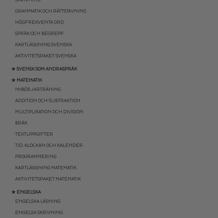
GRAMMATIK OCH RÄTTSTAVNING
HÖGFREKVENTA ORD
SPRÅK OCH BEGREPP
KARTLÄGGNING SVENSKA
AKTIVITETSPAKET SVENSKA
★ SVENSK SOM ANDRASPRÅK
★ MATEMATIK
NYBÖRJARTRÄNING
ADDITION OCH SUBTRAKTION
MULTIPLIKATION OCH DIVISION
BRÅK
TEXTUPPGIFTER
TID: KLOCKAN OCH KALENDER
PROGRAMMERING
KARTLÄGGNING MATEMATIK
AKTIVITETSPAKET MATEMATIK
★ ENGELSKA
ENGELSKA LÄSNING
ENGELSK SKRIVNING