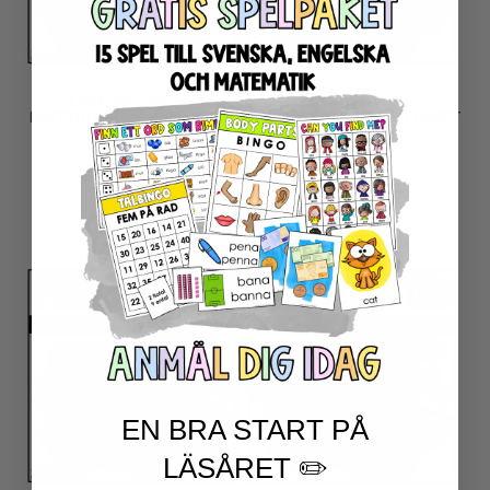
LÄSFÖRSTÅELSE
LÄSFÖRSTÅELSE
FAKTATEXTER – JUL I ANDRA
FAKTATEXTER – DJUR I HAVET
LÄNDER 3
75
SEK
75
SEK
LÄS MER
LÄS MER
EN BRA START PÅ
LÄSÅRET ✏️