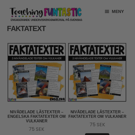
Hoppa
Gå
MENY
till
till
navigering
innehåll
FAKTATEXT
INFO
EXPANDERA
UNDERMENY
MITT KONTO
GRATISMATERIAL
EXPANDERA
UNDERMENY
BUTIK
LICENSER
EXPANDERA
UNDERMENY
TYPSNITT
NIVÅDELADE LÄSTEXTER –
NIVÅDELADE LÄSTEXTER –
ENGELSKA FAKTATEXTER OM
FAKTATEXTER OM VULKANER
TIPSHÖRNAN
VULKANER
75
SEK
75
SEK