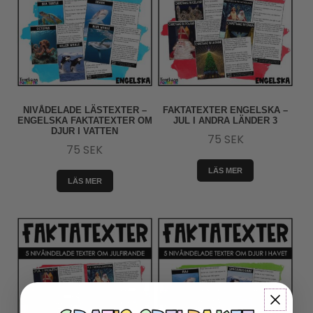
NIVÅDELADE LÄSTEXTER –
FAKTATEXTER ENGELSKA –
ENGELSKA FAKTATEXTER OM
JUL I ANDRA LÄNDER 3
DJUR I VATTEN
75
SEK
75
SEK
LÄS MER
LÄS MER