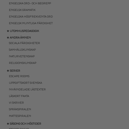
ENGELSKA ORD- OCH BEGREPP
ENGELSK GRAMATIK
ENGELSKA HÖGFREKVENTA ORD
ENGELSK MUNTLIGA FÄRDIGHET
★ UTOMHUSPEDAGOGIK
★ ANDRA ÄMNEN
SOCIALA FÄRDIGHETER
SAMHÄLLSKUNSKAP
NATURVETENSKAP
RELIGIONSKUNSKAP
★ SERIER
ESCAPE ROOMS
UPPGIFTSKORT SVENSKA
NIVÅINDELADE LÄSTEXTER
LÄSKORT FAKTA
VI SKRIVER
SPRÅKSPIRALEN
MATTESPIRALEN
★ SÄSONG OCH HÖGTIDER