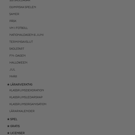
100 SKOLDAGAR
OLYMPISKA SPELEN
SAMER
PÅSK
VM I FOTBOLL
NATIONALDAGEN 6 JUNI
TERMINSAVSLUT
SKOLSTART
FN-DAGEN
HALLOWEEN
JUL
NYÅR
★ LÄRARVERKTYG
KLASSRUMSDEKORATION
KLASSRUMSLEDARSKAP
KLASSRUMSORGANISATION
LÄRARKALENDER
★ SPEL
★ GRATIS
★ LICENSER