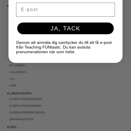
Email
★ SÄSONG OCH HÖGTIDER
100 SKOLDAGAR
OLYMPISKA SPELEN
SAMER
JA, TACK
PÅSK
VM I FOTBOLL
Genom att anmäla dig samtycker du till att få e-post
NATIONALDAGEN 6 JUNI
från Teaching FUNtastic. Du kan avsluta
prenumerationen när som helst.
TERMINSAVSLUT
SKOLSTART
FN-DAGEN
HALLOWEEN
JUL
NYÅR
★ LÄRARVERKTYG
KLASSRUMSDEKORATION
KLASSRUMSLEDARSKAP
KLASSRUMSORGANISATION
LÄRARKALENDER
★ SPEL