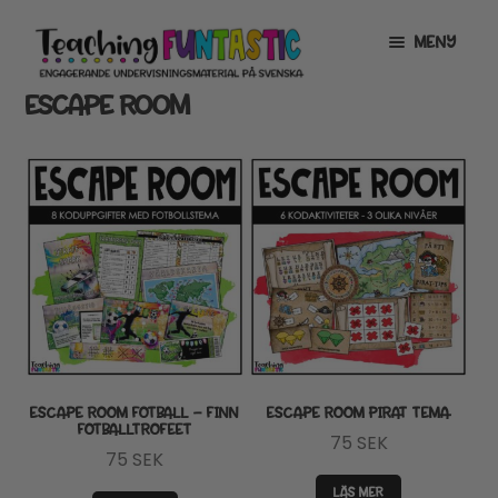
Hoppa
Gå
MENY
till
till
navigering
innehåll
ESCAPE ROOM
INFO
EXPANDERA
UNDERMENY
MITT KONTO
GRATISMATERIAL
EXPANDERA
UNDERMENY
BUTIK
LICENSER
EXPANDERA
UNDERMENY
TYPSNITT
ESCAPE ROOM FOTBALL – FINN
ESCAPE ROOM PIRAT TEMA
FOTBALLTROFEET
75
SEK
TIPSHÖRNAN
75
SEK
LÄS MER