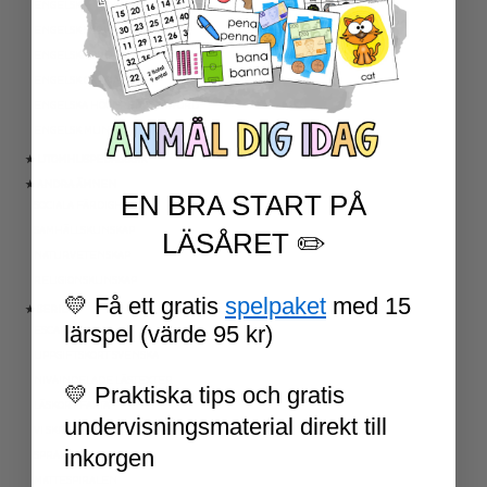
ENGELSKA LÄSNING
ENGELSK SKRIVNING
ENGELSKA ORD- OCH BEGREPP
ENGELSK GRAMATIK
ENGELSKA HÖGFREKVENTA ORD
ENGELSK MUNTLIGA FÄRDIGHET
★ UTOMHUSPEDAGOGIK
★ ANDRA ÄMNEN
EN BRA START PÅ
SOCIALA FÄRDIGHETER
SAMHÄLLSKUNSKAP
LÄSÅRET ✏️
NATURVETENSKAP
RELIGIONSKUNSKAP
💛 Få ett gratis
spelpaket
med 15
★ SERIER
lärspel (värde 95 kr)
ESCAPE ROOMS
UPPGIFTSKORT SVENSKA
NIVÅINDELADE LÄSTEXTER
💛 Praktiska tips och gratis
LÄSKORT FAKTA
undervisningsmaterial direkt till
VI SKRIVER
inkorgen
SPRÅKSPIRALEN
MATTESPIRALEN