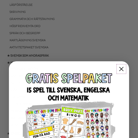
LÄSFÖRSTÅELSE
SKRIVNING
GRAMMATIK OCH RÄTTSTAVNING
HÖGFREKVENTA ORD
SPRÅK OCH BEGREPP
KARTLÄGGNING SVENSKA
AKTIVITETSPAKET SVENSKA
★ SVENSK SOM ANDRASPRÅK
★ MATEMATIK
NYBÖRJARTRÄNING
ADDITION OCH SUBTRAKTION
MULTIPLIKATION OCH DIVISION
BRÅK
TEXTUPPGIFTER
TID: KLOCKAN OCH KALENDER
PROGRAMMERING
KARTLÄGGNING MATEMATIK
AKTIVITETSPAKET MATEMATIK
★ ENGELSKA