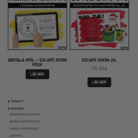
DIGITALA SPEL – ESCAPE ROOM
ESCAPE ROOM JUL
PÅSK
75
SEK
LÄS MER
LÄS MER
★ TYPSNITT
★ SVENSKA
BOKSTAVSINLÄRNING
BOKSTAVSREPETITION
NYBÖRJARTRÄNING
LÄSNING