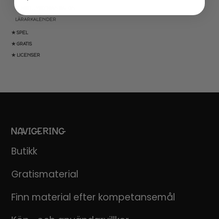
KLASSRUMSORGANISATION
LÄRARKALENDER
★ SPEL
★ GRATIS
★ LICENSER
NAVIGERING
Butikk
Gratismaterial
Finn material efter kompetansemål