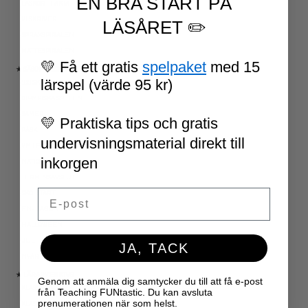
EN BRA START PÅ
LÄSKORT FAKTA
VI SKRIVER
LÄSÅRET ✏️
SPRÅKSPIRALEN
MATTESPIRALEN
💛 Få ett gratis
spelpaket
med 15
★ SÄSONG OCH HÖGTIDER
lärspel (värde 95 kr)
100 SKOLDAGAR
OLYMPISKA SPELEN
SAMER
💛 Praktiska tips och gratis
PÅSK
undervisningsmaterial direkt till
VM I FOTBOLL
inkorgen
NATIONALDAGEN 6 JUNI
TERMINSAVSLUT
Email
SKOLSTART
FN-DAGEN
HALLOWEEN
JUL
JA, TACK
NYÅR
★ LÄRARVERKTYG
Genom att anmäla dig samtycker du till att få e-post
KLASSRUMSDEKORATION
från Teaching FUNtastic. Du kan avsluta
prenumerationen när som helst.
KLASSRUMSLEDARSKAP