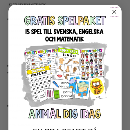
KARTLÄGGNING MATEMATIK
AKTIVITETSPAKET MATEMATIK
★ ENGELSKA
ENGELSKA LÄSNING
ENGELSK SKRIVNING
ENGELSKA ORD- OCH BEGREPP
ENGELSK GRAMATIK
ENGELSKA HÖGFREKVENTA ORD
ENGELSK MUNTLIGA FÄRDIGHET
★ UTOMHUSPEDAGOGIK
★ ANDRA ÄMNEN
SOCIALA FÄRDIGHETER
SAMHÄLLSKUNSKAP
NATURVETENSKAP
RELIGIONSKUNSKAP
★ SERIER
ESCAPE ROOMS
UPPGIFTSKORT SVENSKA
NIVÅINDELADE LÄSTEXTER