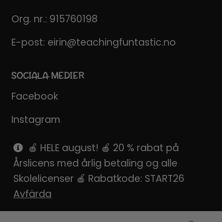
Org. nr.: 915760198
E-post:
eirin@teachingfuntastic.no
SOCIALA MEDIER
Facebook
Instagram
Pinterest
🍎 HELE august! 🍎 20 % rabat på
Årslicens med årlig betaling og alle
SnapChat
Skolelicenser 🍎 Rabatkode: START26
Avfärda