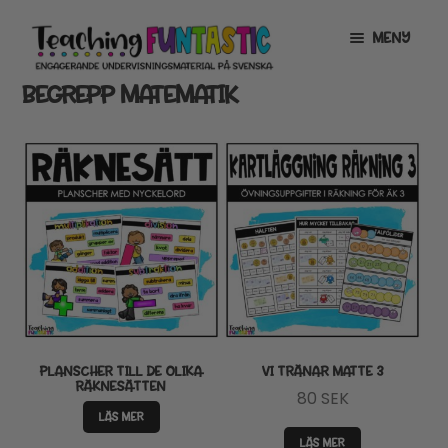
Hoppa
Gå
MENY
till
till
navigering
innehåll
BEGREPP MATEMATIK
INFO
EXPANDERA
UNDERMENY
MITT KONTO
GRATISMATERIAL
EXPANDERA
UNDERMENY
BUTIK
LICENSER
EXPANDERA
UNDERMENY
TYPSNITT
PLANSCHER TILL DE OLIKA
VI TRÄNAR MATTE 3
RÄKNESÄTTEN
80
SEK
TIPSHÖRNAN
LÄS MER
LÄS MER