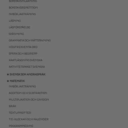
BOKSTAVSINLÄRNING
BOKSTAVSREPETITION
NYBÖRJARTRÄNING
LÄSNING
LÄSFÖRSTÅELSE
SKRIVNING
GRAMMATIK OCH RÄTTSTAVNING
HÖGFREKVENTA ORD
SPRÅK OCH BEGREPP
KARTLÄGGNING SVENSKA
AKTIVITETSPAKET SVENSKA
★ SVENSK SOM ANDRASPRÅK
★ MATEMATIK
NYBÖRJARTRÄNING
ADDITION OCH SUBTRAKTION
MULTIPLIKATION OCH DIVISION
BRÅK
TEXTUPPGIFTER
TID: KLOCKAN OCH KALENDER
PROGRAMMERING