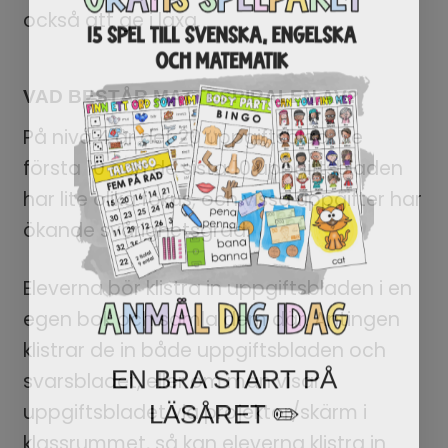
också att ge i läxa.
VAD BESTÅR MATTESPIRALEN AV?
På nivå 4 är det 20 uppgiftsblad. De
första 10 och de sista 10 uppgiftsbladen
har lite olika fokus, och vissa uppgifter har
ökande svårighetsgrad.
Eleverna bör klistra in uppgiftsbladen i en
egen bok och samla dem där. Antingen
klistrar de in både uppgiftsbladen och
EN BRA START PÅ
svarsbladet, eller om man visar
LÄSÅRET ✏️
uppgiftsbladet via projektor/skärm i
klassrummet, så kan eleverna klistra in