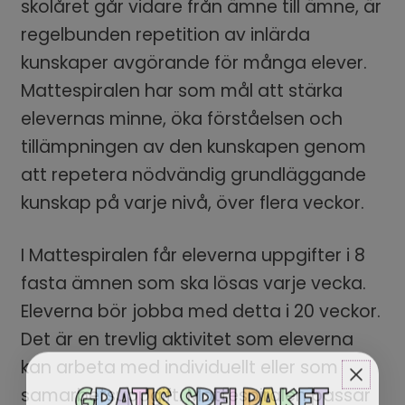
skolåret går vidare från ämne till ämne, är
regelbunden repetition av inlärda
kunskaper avgörande för många elever.
Mattespiralen har som mål att stärka
elevernas minne, öka förståelsen och
tillämpningen av den kunskapen genom
att repetera nödvändig grundläggande
kunskap på varje nivå, över flera veckor.
I Mattespiralen får eleverna uppgifter i 8
fasta ämnen som ska lösas varje vecka.
Eleverna bör jobba med detta i 20 veckor.
Det är en trevlig aktivitet som eleverna
kan arbeta med individuellt eller som
samarbetsuppgift. Mattespiralen passar