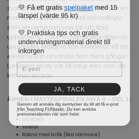
💛 Få ett gratis
spelpaket
med 15
svarsbladet. Dessutom följer det med en
lärspel (värde 95 kr)
mall till koordinatsystemet och tallinjen
som eleverna behöver för att lösa
💛 Praktiska tips och gratis
uppgifterna 2 och 5 i den andra delen av
undervisningsmaterial direkt till
upplägget. Mallarna kan lamineras så att
inkorgen
eleverna kan använda dem flera gånger.
Email
Laminera en av var till varje elev som de
kan ha i sin bok.
JA, TACK
ÄMNEN I MATTESPIRALEN NIVÅ 4 – DEL 1:
Genom att anmäla dig samtycker du till att få e-post
från Teaching FUNtastic. Du kan avsluta
De fyra räknesätten
prenumerationen när som helst.
Omkrets
Vinklar
Räkna med bråk (lika nämnare)