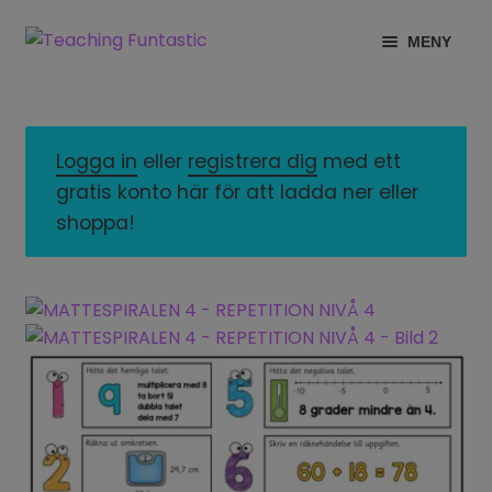
Hoppa
Gå
MENY
till
till
navigering
innehåll
INFO
EXPANDERA
UNDERMENY
MITT KONTO
Logga in
eller
registrera dig
med ett
gratis konto här för att ladda ner eller
GRATISMATERIAL
EXPANDERA
shoppa!
UNDERMENY
BUTIK
LICENSER
EXPANDERA
UNDERMENY
TYPSNITT
TIPSHÖRNAN