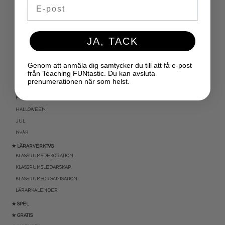
Email
100 SKOLDAGAR
OLYMPISKA SPELEN
SAMER
JA, TACK
PÅSK
VM I FOTBOLL
NATIONALDAGEN 6 JUNI
Genom att anmäla dig samtycker du till att få e-post
från Teaching FUNtastic. Du kan avsluta
TERMINSAVSLUT
prenumerationen när som helst.
SKOLSTART
FN-DAGEN
HALLOWEEN
JUL
NYÅR
★ LÄRARVERKTYG
KLASSRUMSDEKORATION
KLASSRUMSLEDARSKAP
KLASSRUMSORGANISATION
LÄRARKALENDER
★ SPEL
★ GRATIS