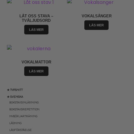
LÅT OSS STAVA –
VOKALSÅNGER
TVÅLJUDSORD
LÄS MER
LÄS MER
VOKALMATTOR
LÄS MER
★ TYPSNITT
★ SVENSKA
BOKSTAVSINLÄRNING
BOKSTAVSREPETITION
NYBÖRJARTRÄNING
LÄSNING
LÄSFÖRSTÅELSE