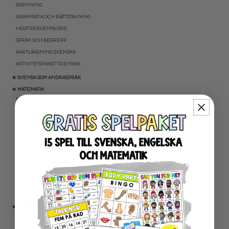
SKRIVNING
GRAMMATIK OCH RÄTTSTAVNING
HÖGFREKVENTA ORD
SPRÅK OCH BEGREPP
KARTLÄGGNING SVENSKA
AKTIVITETSPAKET SVENSKA
★ SVENSK SOM ANDRASPRÅK
★ MATEMATIK
NYBÖRJARTRÄNING
ADDITION OCH SUBTRAKTION
MULTIPLIKATION OCH DIVISION
BRÅK
TEXTUPPGIFTER
TID: KLOCKAN OCH KALENDER
PROGRAMMERING
KARTLÄGGNING MATEMATIK
AKTIVITETSPAKET MATEMATIK
★ ENGELSKA
ENGELSKA LÄSNING
ENGELSK SKRIVNING