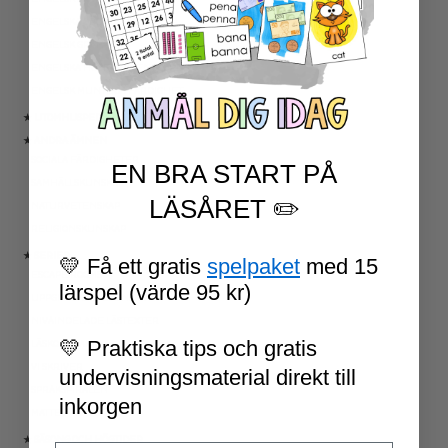
ENGELSKA ORD- OCH BEGREPP
ENGELSK GRAMATIK
ENGELSKA HÖGFREKVENTA ORD
ENGELSK MUNTLIGA FÄRDIGHET
★ UTOMHUSPEDAGOGIK
★ ANDRA ÄMNEN
SOCIALA FÄRDIGHETER
EN BRA START PÅ
SAMHÄLLSKUNSKAP
LÄSÅRET ✏️
NATURVETENSKAP
RELIGIONSKUNSKAP
★ SERIER
💛 Få ett gratis
spelpaket
med 15
ESCAPE ROOMS
lärspel (värde 95 kr)
UPPGIFTSKORT SVENSKA
NIVÅINDELADE LÄSTEXTER
💛 Praktiska tips och gratis
LÄSKORT FAKTA
VI SKRIVER
undervisningsmaterial direkt till
SPRÅKSPIRALEN
inkorgen
MATTESPIRALEN
★ SÄSONG OCH HÖGTIDER