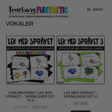
Hoppa
Gå
MENY
till
till
navigering
innehåll
VOKALER
INFO
EXPANDERA
UNDERMENY
MITT KONTO
GRATISMATERIAL
EXPANDERA
UNDERMENY
BUTIK
LICENSER
EXPANDERA
UNDERMENY
TYPSNITT
SAMLINGSPAKET LEK MED
LEK MED SPRÅKET –
SPRÅKET – SPRÅKLEKER SET
SPRÅKLEKER SET #3
TIPSHÖRNAN
#1-4
60
SEK
Det
Det
240
SEK
200
SEK