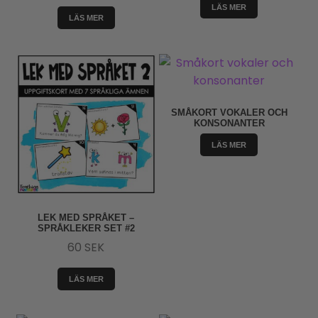
ursprungliga
nuvarande
LÄS MER
priset
priset
LÄS MER
var:
är:
240 SEK.
200 SEK.
SMÅKORT VOKALER OCH
KONSONANTER
LÄS MER
LEK MED SPRÅKET –
SPRÅKLEKER SET #2
60
SEK
LÄS MER