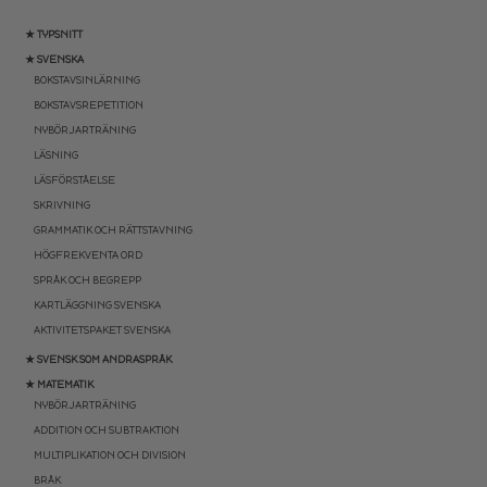
★ TYPSNITT
★ SVENSKA
BOKSTAVSINLÄRNING
BOKSTAVSREPETITION
NYBÖRJARTRÄNING
LÄSNING
LÄSFÖRSTÅELSE
SKRIVNING
GRAMMATIK OCH RÄTTSTAVNING
HÖGFREKVENTA ORD
SPRÅK OCH BEGREPP
KARTLÄGGNING SVENSKA
AKTIVITETSPAKET SVENSKA
★ SVENSK SOM ANDRASPRÅK
★ MATEMATIK
NYBÖRJARTRÄNING
ADDITION OCH SUBTRAKTION
MULTIPLIKATION OCH DIVISION
BRÅK