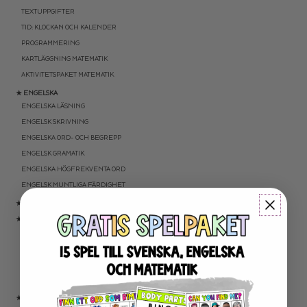
TEXTUPPGIFTER
TID: KLOCKAN OCH KALENDER
PROGRAMMERING
KARTLÄGGNING MATEMATIK
AKTIVITETSPAKET MATEMATIK
★ ENGELSKA
ENGELSKA LÄSNING
ENGELSK SKRIVNING
ENGELSKA ORD- OCH BEGREPP
ENGELSK GRAMATIK
ENGELSKA HÖGFREKVENTA ORD
ENGELSK MUNTLIGA FÄRDIGHET
★ UTOMHUSPEDAGOGIK
★ ANDRA ÄMNEN
SOCIALA FÄRDIGHETER
SAMHÄLLSKUNSKAP
NATURVETENSKAP
RELIGIONSKUNSKAP
★ SERIER