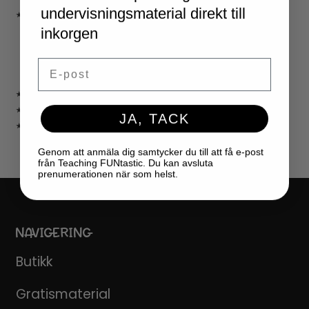
undervisningsmaterial direkt till
★ LÄRARVERKTYG
KLASSRUMSDEKORATION
inkorgen
KLASSRUMSLEDARSKAP
KLASSRUMSORGANISATION
Email
LÄRARKALENDER
★ SPEL
★ GRATIS
JA, TACK
★ LICENSER
Genom att anmäla dig samtycker du till att få e-post
från Teaching FUNtastic. Du kan avsluta
prenumerationen när som helst.
NAVIGERING
Butikk
Gratismaterial