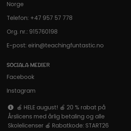
Norge
Telefon:
+47 957 57 778
Org. nr.: 915760198
E-post:
eirin@teachingfuntastic.no
SOCIALA MEDIER
Facebook
Instagram
Pinterest
🍎 HELE august! 🍎 20 % rabat på
Årslicens med årlig betaling og alle
SnapChat
Skolelicenser 🍎 Rabatkode: START26