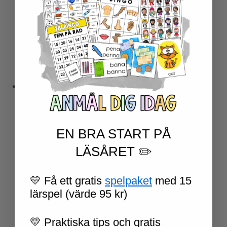
ESCAPE ROOMS
UPPGIFTSKORT SVENSKA
NIVÅINDELADE LÄSTEXTER
LÄSKORT FAKTA
VI SKRIVER
SPRÅKSPIRALEN
MATTESPIRALEN
★ SÄSONG OCH HÖGTIDER
100 SKOLDAGAR
OLYMPISKA SPELEN
SAMER
EN BRA START PÅ
PÅSK
VM I FOTBOLL
LÄSÅRET ✏️
NATIONALDAGEN 6 JUNI
TERMINSAVSLUT
💛 Få ett gratis
spelpaket
med 15
SKOLSTART
FN-DAGEN
lärspel (värde 95 kr)
HALLOWEEN
JUL
💛 Praktiska tips och gratis
NYÅR