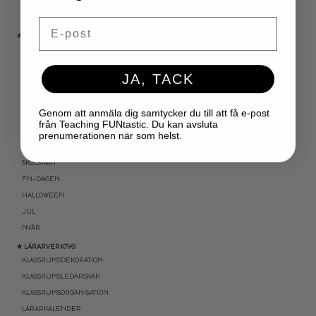
SPRÅKSPIRALEN
MATTESPIRALEN
Email
★ SÄSONG OCH HÖGTIDER
100 SKOLDAGAR
OLYMPISKA SPELEN
JA, TACK
SAMER
PÅSK
Genom att anmäla dig samtycker du till att få e-post
VM I FOTBOLL
från Teaching FUNtastic. Du kan avsluta
NATIONALDAGEN 6 JUNI
prenumerationen när som helst.
TERMINSAVSLUT
SKOLSTART
FN-DAGEN
HALLOWEEN
JUL
NYÅR
★ LÄRARVERKTYG
KLASSRUMSDEKORATION
KLASSRUMSLEDARSKAP
KLASSRUMSORGANISATION
LÄRARKALENDER