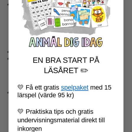
★ ENGELSKA
ENGELSKA LÄSNING
ENGELSK SKRIVNING
ENGELSKA ORD- OCH BEGREPP
ENGELSK GRAMATIK
ENGELSKA HÖGFREKVENTA ORD
ENGELSK MUNTLIGA FÄRDIGHET
★ UTOMHUSPEDAGOGIK
EN BRA START PÅ
★ ANDRA ÄMNEN
SOCIALA FÄRDIGHETER
LÄSÅRET ✏️
SAMHÄLLSKUNSKAP
NATURVETENSKAP
RELIGIONSKUNSKAP
💛 Få ett gratis
spelpaket
med 15
★ SERIER
lärspel (värde 95 kr)
ESCAPE ROOMS
UPPGIFTSKORT SVENSKA
💛 Praktiska tips och gratis
NIVÅINDELADE LÄSTEXTER
undervisningsmaterial direkt till
LÄSKORT FAKTA
VI SKRIVER
inkorgen