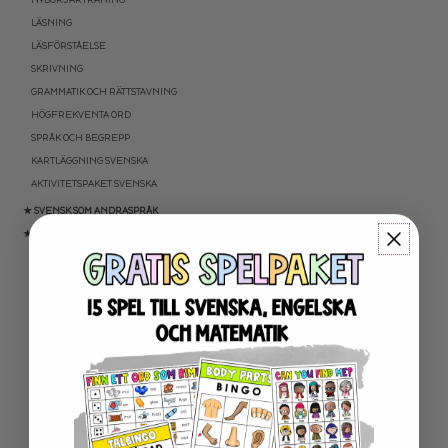
LÄSNING
LÄSFÖRSTÅELSE
SKRIVNING
GRAMMATIK OCH RÄTTSTAVNING
HÖGFREKVENTA ORD
SPRÅK OCH BEGREPP
KARTLÄGGNING SVENSKA
AKTIVITETSPAKET SVENSKA
★ SVENSK SOM ANDRASPRÅK
★ MATEMATIK
NYBÖRJARTRÄNING
ADDITION OCH SUBTRAKTION
MULTIPLIKATION OCH DIVISION
BRÅK
TEXTUPPGIFTER
TID: KLOCKAN OCH KALENDER
PROGRAMMERING
KARTLÄGGNING MATEMATIK
AKTIVITETSPAKET MATEMATIK