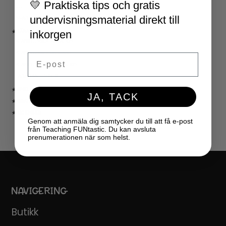
💛 Praktiska tips och gratis
JUL
undervisningsmaterial direkt till
NYÅR
inkorgen
★ LÄRARVERKTYG
KLASSRUMSDEKORATION
KLASSRUMSLEDARSKAP
Email
KLASSRUMSORGANISATION
LÄRARKALENDER
★ SPEL
JA, TACK
★ GRATIS
★ LICENSER
Genom att anmäla dig samtycker du till att få e-post
från Teaching FUNtastic. Du kan avsluta
prenumerationen när som helst.
NAVIGERING
Butikk