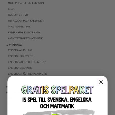
MULTIPLIKATION OCH DIVISION
BRÅK
TEXTUPPGIFTER
TID: KLOCKAN OCH KALENDER
PROGRAMMERING
KARTLÄGGNING MATEMATIK
AKTIVITETSPAKET MATEMATIK
★ ENGELSKA
ENGELSKA LÄSNING
ENGELSK SKRIVNING
ENGELSKA ORD- OCH BEGREPP
ENGELSK GRAMATIK
ENGELSKA HÖGFREKVENTA ORD
ENGELSK MUNTLIGA FÄRDIGHET
★ UTOMHUSPEDAGOGIK
★ ANDRA ÄMNEN
SOCIALA FÄRDIGHETER
SAMHÄLLSKUNSKAP
NATURVETENSKAP