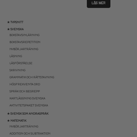
LÄS MER
★ TYPSNITT
★ SVENSKA
BOKSTAVSINLÄRNING
BOKSTAVSREPETITION
NYBÖRJARTRÄNING
LÄSNING
LÄSFÖRSTÅELSE
SKRIVNING
GRAMMATIK OCH RÄTTSTAVNING
HÖGFREKVENTA ORD
SPRÅK OCH BEGREPP
KARTLÄGGNING SVENSKA
AKTIVITETSPAKET SVENSKA
★ SVENSK SOM ANDRASPRÅK
★ MATEMATIK
NYBÖRJARTRÄNING
ADDITION OCH SUBTRAKTION