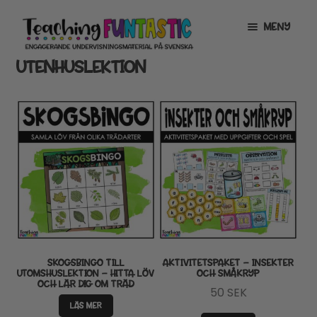
Hoppa
Gå
MENY
till
till
navigering
innehåll
UTENHUSLEKTION
INFO
EXPANDERA
UNDERMENY
MITT KONTO
GRATISMATERIAL
EXPANDERA
UNDERMENY
BUTIK
LICENSER
EXPANDERA
UNDERMENY
TYPSNITT
SKOGSBINGO TILL
AKTIVITETSPAKET – INSEKTER
UTOMSHUSLEKTION – HITTA LÖV
OCH SMÅKRYP
OCH LÄR DIG OM TRÄD
TIPSHÖRNAN
50
SEK
LÄS MER