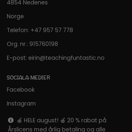
4854 Nedenes
Norge
Telefon:
+47 957 57 778
Org. nr.: 915760198
E-post:
eirin@teachingfuntastic.no
SOCIALA MEDIER
Facebook
Instagram
Pinterest
🍎 HELE august! 🍎 20 % rabat på
Årslicens med årlig betaling og alle
SnapChat