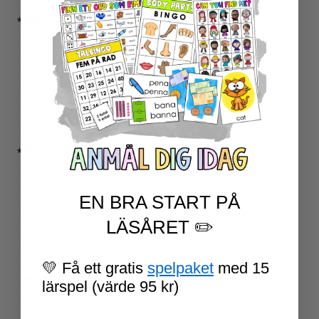
RELIGIONSKUNSKAP
★ SERIER
ESCAPE ROOMS
UPPGIFTSKORT SVENSKA
NIVÅINDELADE LÄSTEXTER
LÄSKORT FAKTA
VI SKRIVER
SPRÅKSPIRALEN
MATTESPIRALEN
★ SÄSONG OCH HÖGTIDER
100 SKOLDAGAR
OLYMPISKA SPELEN
EN BRA START PÅ
SAMER
PÅSK
LÄSÅRET ✏️
VM I FOTBOLL
NATIONALDAGEN 6 JUNI
TERMINSAVSLUT
💛 Få ett gratis
spelpaket
med 15
SKOLSTART
lärspel (värde 95 kr)
FN-DAGEN
HALLOWEEN