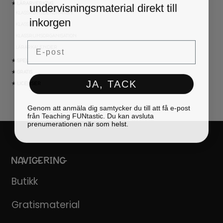
undervisningsmaterial direkt till
★ LÄRARVERKTYG
KLASSRUMSDEKORATION
inkorgen
KLASSRUMSLEDARSKAP
KLASSRUMSORGANISATION
Email
LÄRARKALENDER
★ SPEL
★ GRATIS
JA, TACK
★ LICENSER
Genom att anmäla dig samtycker du till att få e-post
från Teaching FUNtastic. Du kan avsluta
prenumerationen när som helst.
NAVIGERING
Butikk
Gratismaterial