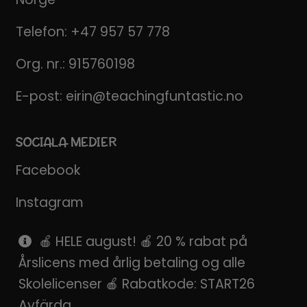
Telefon:
+47 957 57 778
Org. nr.: 915760198
E-post:
eirin@teachingfuntastic.no
SOCIALA MEDIER
Facebook
Instagram
Pinterest
🍎 HELE august! 🍎 20 % rabat på
Årslicens med årlig betaling og alle
SnapChat
Skolelicenser 🍎 Rabatkode: START26
Avfärda