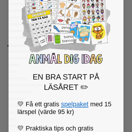
UPPGIFTSKORT SVENSKA
NIVÅINDELADE LÄSTEXTER
LÄSKORT FAKTA
VI SKRIVER
SPRÅKSPIRALEN
MATTESPIRALEN
★ SÄSONG OCH HÖGTIDER
100 SKOLDAGAR
OLYMPISKA SPELEN
SAMER
PÅSK
EN BRA START PÅ
VM I FOTBOLL
LÄSÅRET ✏️
NATIONALDAGEN 6 JUNI
TERMINSAVSLUT
SKOLSTART
💛 Få ett gratis
spelpaket
med 15
FN-DAGEN
lärspel (värde 95 kr)
HALLOWEEN
JUL
💛 Praktiska tips och gratis
NYÅR