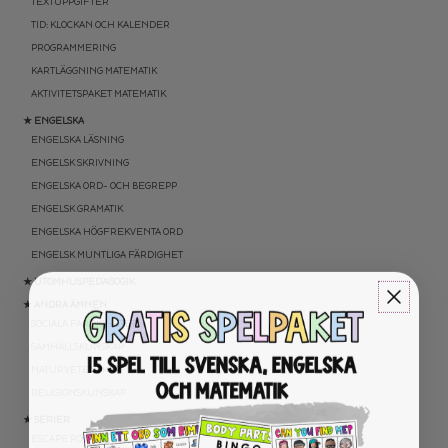
TEXTUPPGIFTER
TID: KLOCKAN OCH KALENDER
PROGRAMMERING
KARTLÄGGNING MATEMATIK
AKTIVITETSPAKET MATEMATIK
★ ENGELSKA
ENGELSKA LÄSNING
ENGELSK SKRIVNING
ENGELSKA ORD- OCH BEGREPP
ENGELSK GRAMATIK
ENGELSKA HÖGFREKVENTA ORD
ENGELSK MUNTLIGA FÄRDIGHET
★ UTOMHUSPEDAGOGIK
★ ANDRA ÄMNEN
SOCIALA FÄRDIGHETER
SAMHÄLLSKUNSKAP
NATURVETENSKAP
RELIGIONSKUNSKAP
★ SERIER
ESCAPE ROOMS