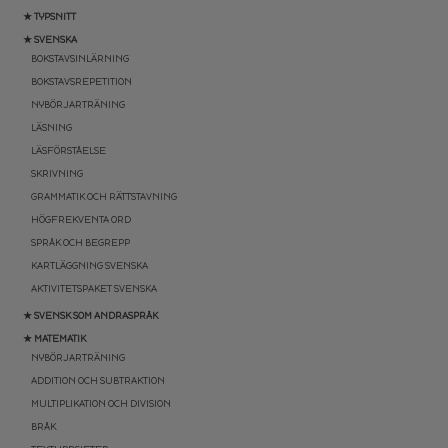
★ TYPSNITT
★ SVENSKA
BOKSTAVSINLÄRNING
BOKSTAVSREPETITION
NYBÖRJARTRÄNING
LÄSNING
LÄSFÖRSTÅELSE
SKRIVNING
GRAMMATIK OCH RÄTTSTAVNING
HÖGFREKVENTA ORD
SPRÅK OCH BEGREPP
KARTLÄGGNING SVENSKA
AKTIVITETSPAKET SVENSKA
★ SVENSK SOM ANDRASPRÅK
★ MATEMATIK
NYBÖRJARTRÄNING
ADDITION OCH SUBTRAKTION
MULTIPLIKATION OCH DIVISION
BRÅK