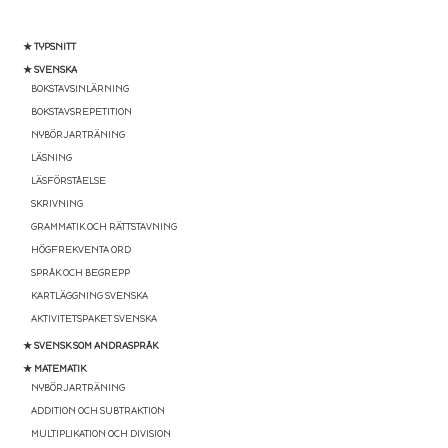
★ TYPSNITT
★ SVENSKA
BOKSTAVSINLÄRNING
BOKSTAVSREPETITION
NYBÖRJARTRÄNING
LÄSNING
LÄSFÖRSTÅELSE
SKRIVNING
GRAMMATIK OCH RÄTTSTAVNING
HÖGFREKVENTA ORD
SPRÅK OCH BEGREPP
KARTLÄGGNING SVENSKA
AKTIVITETSPAKET SVENSKA
★ SVENSK SOM ANDRASPRÅK
★ MATEMATIK
NYBÖRJARTRÄNING
ADDITION OCH SUBTRAKTION
MULTIPLIKATION OCH DIVISION