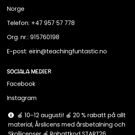
Norge
Telefon:
+47 957 57 778
Org. nr.: 915760198
E-post:
eirin@teachingfuntastic.no
SOCIALA MEDIER
Facebook
Instagram
Pinterest
🍎 10–12 augusti! 🍎 20 % rabatt på allt
material, Årslicens med årsbetalning och
SnapChat
Skollicenser 🍎 Rabattkod START26