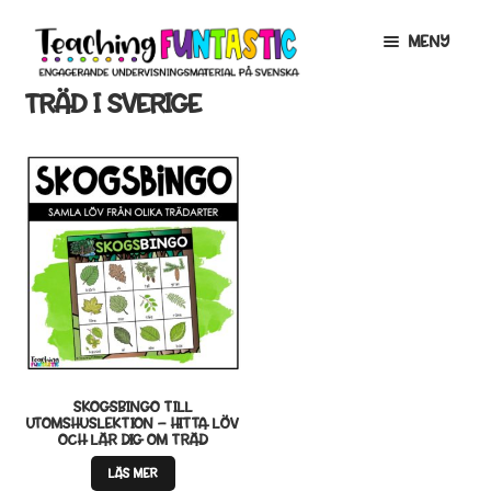
Hoppa
Gå
MENY
till
till
navigering
innehåll
TRÄD I SVERIGE
INFO
EXPANDERA
UNDERMENY
MITT KONTO
GRATISMATERIAL
EXPANDERA
UNDERMENY
BUTIK
LICENSER
EXPANDERA
UNDERMENY
TYPSNITT
SKOGSBINGO TILL
UTOMSHUSLEKTION – HITTA LÖV
OCH LÄR DIG OM TRÄD
TIPSHÖRNAN
LÄS MER