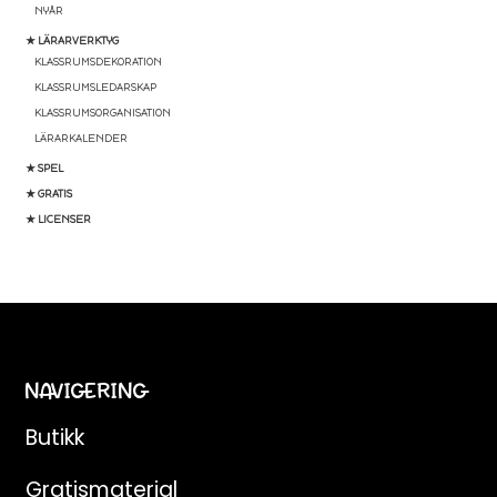
NYÅR
★ LÄRARVERKTYG
KLASSRUMSDEKORATION
KLASSRUMSLEDARSKAP
KLASSRUMSORGANISATION
LÄRARKALENDER
★ SPEL
★ GRATIS
★ LICENSER
NAVIGERING
Butikk
Gratismaterial