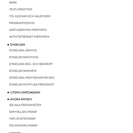
BRÅK
TEXTUPPGIFTER
TID: KLOCKAN OCH KALENDER
PROGRAMMERING
KARTLÄGGNING MATEMATIK
AKTIVITETSPAKET MATEMATIK
★ ENGELSKA
ENGELSKA LÄSNING
ENGELSK SKRIVNING
ENGELSKA ORD- OCH BEGREPP
ENGELSK GRAMATIK
ENGELSKA HÖGFREKVENTA ORD
ENGELSK MUNTLIGA FÄRDIGHET
★ UTOMHUSPEDAGOGIK
★ ANDRA ÄMNEN
SOCIALA FÄRDIGHETER
SAMHÄLLSKUNSKAP
NATURVETENSKAP
RELIGIONSKUNSKAP