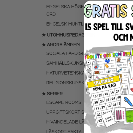
ENGELSKA HÖGFREKVENTA
ORD
ENGELSK MUNTLIGA FÄRDIGHET
★ UTOMHUSPEDAGOGIK
★ ANDRA ÄMNEN
SOCIALA FÄRDIGHETER
SAMHÄLLSKUNSKAP
NATURVETENSKAP
RELIGIONSKUNSKAP
★ SERIER
ESCAPE ROOMS
UPPGIFTSKORT SVENSKA
NIVÅINDELADE LÄSTEXTER
LÄSKORT FAKTA