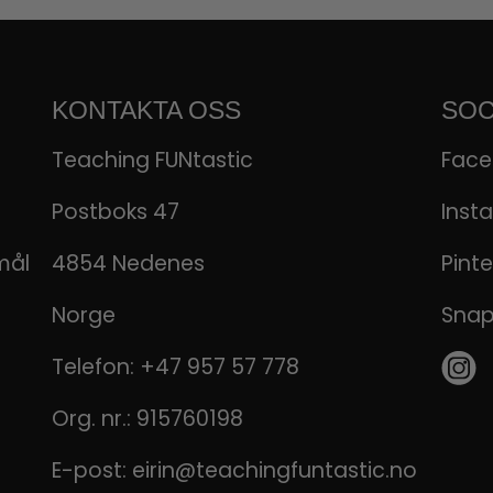
KONTAKTA OSS
SOC
Teaching FUNtastic
Fac
Postboks 47
Inst
mål
4854 Nedenes
Pinte
Norge
Sna
Telefon:
+47 957 57 778
Org. nr.: 915760198
E-post:
eirin@teachingfuntastic.no