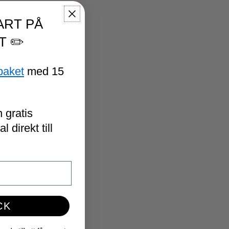
ART PÅ
T ✏️
paket
med 15
 gratis
 direkt till
CK