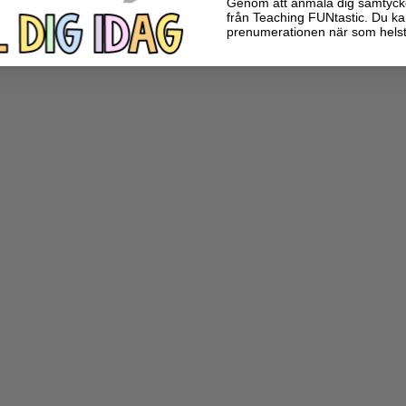
Genom att anmäla dig samtycker 
från Teaching FUNtastic. Du ka
prenumerationen när som helst