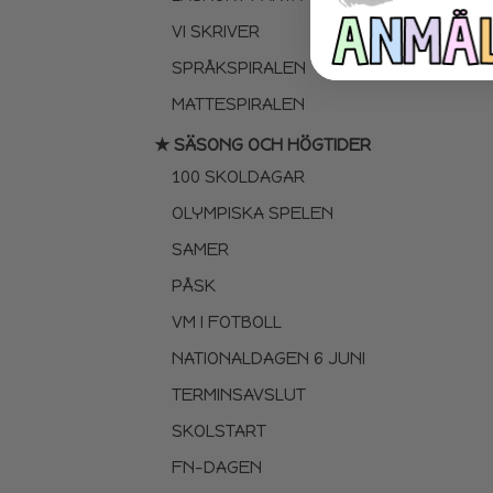
VI SKRIVER
SPRÅKSPIRALEN
MATTESPIRALEN
★ SÄSONG OCH HÖGTIDER
100 SKOLDAGAR
OLYMPISKA SPELEN
SAMER
PÅSK
VM I FOTBOLL
NATIONALDAGEN 6 JUNI
TERMINSAVSLUT
SKOLSTART
FN-DAGEN