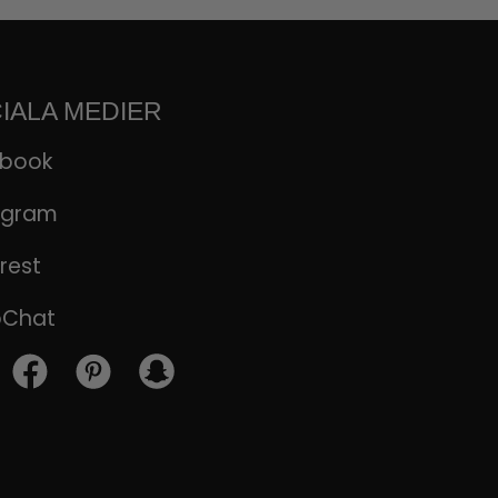
IALA MEDIER
ebook
agram
rest
pChat