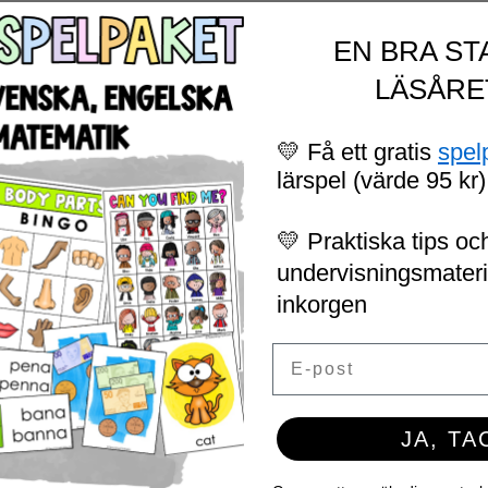
EN BRA ST
LÄSÅRE
💛 Få ett gratis
spel
lärspel (värde 95 kr)
💛 Praktiska tips och
undervisningsmaterial
inkorgen
Email
JA, TA