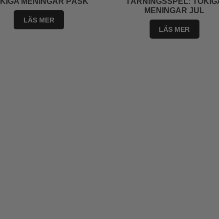
KIGA MENINGAR PÅSK
TÄRNINGSSPEL: TOKIG
MENINGAR JUL
LÄS MER
LÄS MER