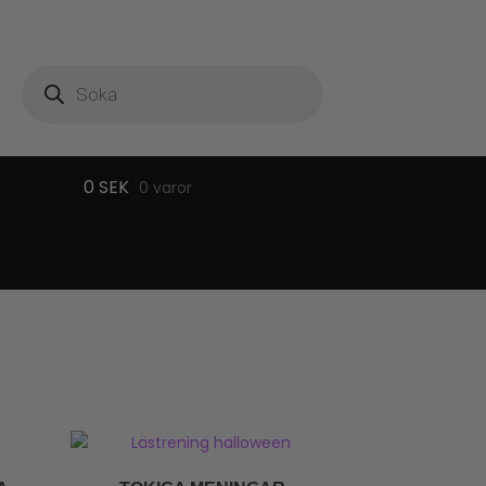
Produktsökning
0
SEK
0 varor