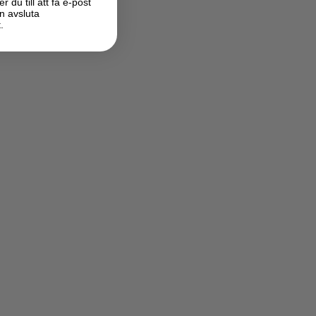
du till att få e-post
n avsluta
.