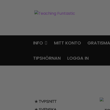
Hoppa
Gå
till
till
navigering
innehåll
INFO
MITT KONTO
GRATISMA
TIPSHÖRNAN
LOGGA IN
★ TYPSNITT
★ SVENSKA