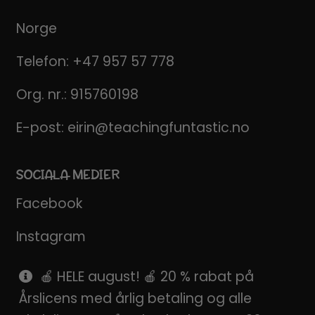
Norge
Telefon:
+47 957 57 778
Org. nr.: 915760198
E-post:
eirin@teachingfuntastic.no
SOCIALA MEDIER
Facebook
Instagram
Pinterest
🍎 HELE august! 🍎 20 % rabat på
Årslicens med årlig betaling og alle
SnapChat