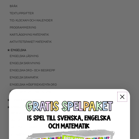
BRÅK
TEXTUPPGIFTER
TID: KLOCKAN OCH KALENDER
PROGRAMMERING
KARTLÄGGNING MATEMATIK
AKTIVITETSPAKET MATEMATIK
★ ENGELSKA
ENGELSKA LÄSNING
ENGELSK SKRIVNING
ENGELSKA ORD- OCH BEGREPP
ENGELSK GRAMATIK
ENGELSKA HÖGFREKVENTA ORD
ENGELSK MUNTLIGA FÄRDIGHET
★ UTOMHUSPEDAGOGIK
★ ANDRA ÄMNEN
SOCIALA FÄRDIGHETER
SAMHÄLLSKUNSKAP
NATURVETENSKAP
RELIGIONSKUNSKAP