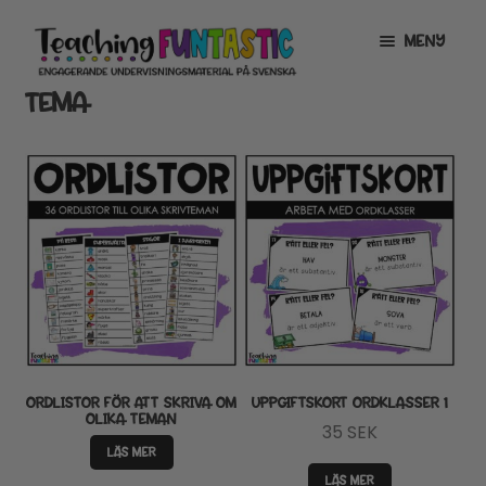
Hoppa
Gå
MENY
till
till
navigering
innehåll
TEMA
INFO
EXPANDERA
UNDERMENY
MITT KONTO
GRATISMATERIAL
EXPANDERA
UNDERMENY
BUTIK
LICENSER
EXPANDERA
UNDERMENY
TYPSNITT
ORDLISTOR FÖR ATT SKRIVA OM
UPPGIFTSKORT ORDKLASSER 1
OLIKA TEMAN
35
SEK
TIPSHÖRNAN
LÄS MER
LÄS MER