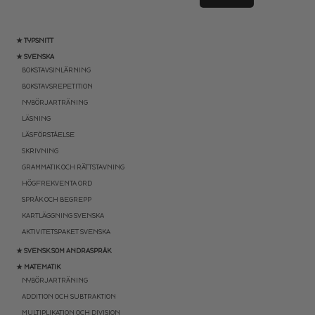
★ TYPSNITT
★ SVENSKA
BOKSTAVSINLÄRNING
BOKSTAVSREPETITION
NYBÖRJARTRÄNING
LÄSNING
LÄSFÖRSTÅELSE
SKRIVNING
GRAMMATIK OCH RÄTTSTAVNING
HÖGFREKVENTA ORD
SPRÅK OCH BEGREPP
KARTLÄGGNING SVENSKA
AKTIVITETSPAKET SVENSKA
★ SVENSK SOM ANDRASPRÅK
★ MATEMATIK
NYBÖRJARTRÄNING
ADDITION OCH SUBTRAKTION
MULTIPLIKATION OCH DIVISION