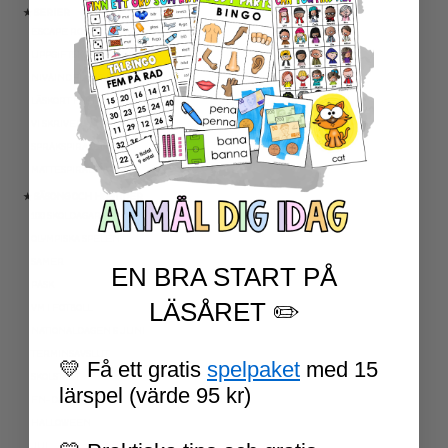
★ SERIER
ESCAPE ROOMS
UPPGIFTSKORT SVENSKA
NIVÅINDELADE LÄSTEXTER
LÄSKORT FAKTA
VI SKRIVER
SPRÅKSPIRALEN
MATTESPIRALEN
★ SÄSONG OCH HÖGTIDER
100 SKOLDAGAR
OLYMPISKA SPELEN
SAMER
EN BRA START PÅ
PÅSK
LÄSÅRET ✏️
VM I FOTBOLL
NATIONALDAGEN 6 JUNI
TERMINSAVSLUT
💛 Få ett gratis
spelpaket
med 15
SKOLSTART
lärspel (värde 95 kr)
FN-DAGEN
HALLOWEEN
JUL