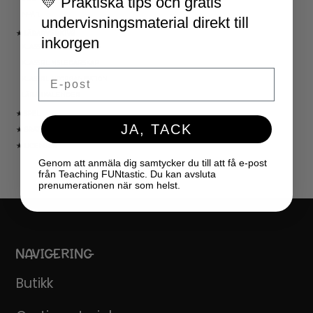
💛 Praktiska tips och gratis
NYÅR
undervisningsmaterial direkt till
★ LÄRARVERKTYG
inkorgen
KLASSRUMSDEKORATION
KLASSRUMSLEDARSKAP
Email
KLASSRUMSORGANISATION
LÄRARKALENDER
★ SPEL
JA, TACK
★ GRATIS
★ LICENSER
Genom att anmäla dig samtycker du till att få e-post
från Teaching FUNtastic. Du kan avsluta
prenumerationen när som helst.
NAVIGERING
Butikk