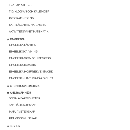
TEXTUPPGIFTER
TID: KLOCKAN OCH KALENDER
PROGRAMMERING
KARTLÄGGNING MATEMATIK
AKTIVITETSPAKET MATEMATIK
★ ENGELSKA
ENGELSKA LÄSNING
ENGELSK SKRIVNING
ENGELSKA ORD- OCH BEGREPP
ENGELSK GRAMATIK
ENGELSKA HÖGFREKVENTA ORD
ENGELSK MUNTLIGA FÄRDIGHET
★ UTOMHUSPEDAGOGIK
★ ANDRA ÄMNEN
SOCIALA FÄRDIGHETER
SAMHÄLLSKUNSKAP
NATURVETENSKAP
RELIGIONSKUNSKAP
★ SERIER