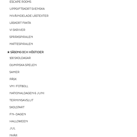
ESCAPE ROOMS
UPPGIFTSKORT SVENSKA
NIVÅINDELADE LÄSTEXTER
LÄSKORT FAKTA
VI SKRIVER
SPRÅKSPIRALEN
MATTESPIRALEN
★ SÄSONG OCH HÖGTIDER
100 SKOLDAGAR
OLYMPISKA SPELEN
SAMER
PÅSK
VM I FOTBOLL
NATIONALDAGEN 6 JUNI
TERMINSAVSLUT
SKOLSTART
FN-DAGEN
HALLOWEEN
JUL
NYÅR