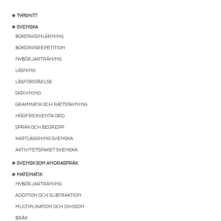
★ TYPSNITT
★ SVENSKA
BOKSTAVSINLÄRNING
BOKSTAVSREPETITION
NYBÖRJARTRÄNING
LÄSNING
LÄSFÖRSTÅELSE
SKRIVNING
GRAMMATIK OCH RÄTTSTAVNING
HÖGFREKVENTA ORD
SPRÅK OCH BEGREPP
KARTLÄGGNING SVENSKA
AKTIVITETSPAKET SVENSKA
★ SVENSK SOM ANDRASPRÅK
★ MATEMATIK
NYBÖRJARTRÄNING
ADDITION OCH SUBTRAKTION
MULTIPLIKATION OCH DIVISION
BRÅK