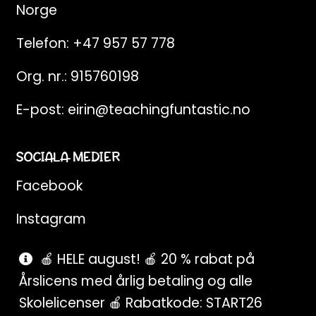
Norge
Telefon:
+47 957 57 778
Org. nr.: 915760198
E-post:
eirin@teachingfuntastic.no
SOCIALA MEDIER
Facebook
Instagram
Pinterest
🍎 HELE august! 🍎 20 % rabat på
Årslicens med årlig betaling og alle
SnapChat
Skolelicenser 🍎 Rabatkode: START26