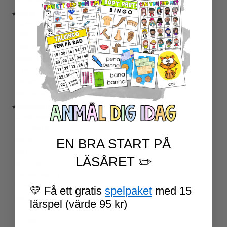
RELIGIONSKUNSKAP
★ SERIER
ESCAPE ROOMS
UPPGIFTSKORT SVENSKA
NIVÅINDELADE LÄSTEXTER
LÄSKORT FAKTA
VI SKRIVER
SPRÅKSPIRALEN
MATTESPIRALEN
★ SÄSONG OCH HÖGTIDER
100 SKOLDAGAR
OLYMPISKA SPELEN
EN BRA START PÅ
SAMER
PÅSK
LÄSÅRET ✏️
VM I FOTBOLL
NATIONALDAGEN 6 JUNI
TERMINSAVSLUT
💛 Få ett gratis
spelpaket
med 15
SKOLSTART
lärspel (värde 95 kr)
FN-DAGEN
HALLOWEEN