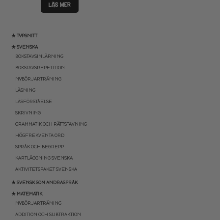
LÄS MER
★ TYPSNITT
★ SVENSKA
BOKSTAVSINLÄRNING
BOKSTAVSREPETITION
NYBÖRJARTRÄNING
LÄSNING
LÄSFÖRSTÅELSE
SKRIVNING
GRAMMATIK OCH RÄTTSTAVNING
HÖGFREKVENTA ORD
SPRÅK OCH BEGREPP
KARTLÄGGNING SVENSKA
AKTIVITETSPAKET SVENSKA
★ SVENSK SOM ANDRASPRÅK
★ MATEMATIK
NYBÖRJARTRÄNING
ADDITION OCH SUBTRAKTION