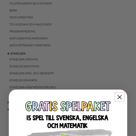
MULTIPLIKATION OCH DIVISION
BRÅK
TEXTUPPGIFTER
TID: KLOCKAN OCH KALENDER
PROGRAMMERING
KARTLÄGGNING MATEMATIK
AKTIVITETSPAKET MATEMATIK
★ ENGELSKA
ENGELSKA LÄSNING
ENGELSK SKRIVNING
ENGELSKA ORD- OCH BEGREPP
ENGELSK GRAMATIK
ENGELSKA HÖGFREKVENTA ORD
ENGELSK MUNTLIGA FÄRDIGHET
★ UTOMHUSPEDAGOGIK
★ ANDRA ÄMNEN
SOCIALA FÄRDIGHETER
SAMHÄLLSKUNSKAP
NATURVETENSKAP