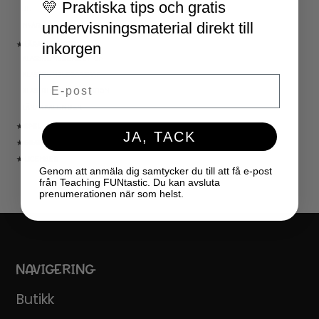
💛 Praktiska tips och gratis
JUL
undervisningsmaterial direkt till
NYÅR
inkorgen
★ LÄRARVERKTYG
KLASSRUMSDEKORATION
KLASSRUMSLEDARSKAP
Email
KLASSRUMSORGANISATION
LÄRARKALENDER
★ SPEL
JA, TACK
★ GRATIS
★ LICENSER
Genom att anmäla dig samtycker du till att få e-post
från Teaching FUNtastic. Du kan avsluta
prenumerationen när som helst.
NAVIGERING
Butikk