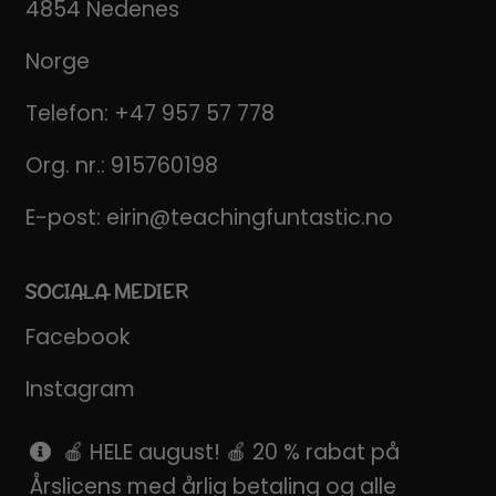
4854 Nedenes
Norge
Telefon:
+47 957 57 778
Org. nr.: 915760198
E-post:
eirin@teachingfuntastic.no
SOCIALA MEDIER
Facebook
Instagram
Pinterest
🍎 HELE august! 🍎 20 % rabat på
Årslicens med årlig betaling og alle
SnapChat