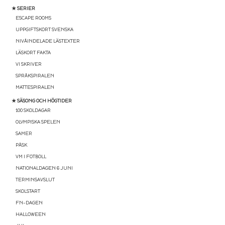
★ SERIER
ESCAPE ROOMS
UPPGIFTSKORT SVENSKA
NIVÅINDELADE LÄSTEXTER
LÄSKORT FAKTA
VI SKRIVER
SPRÅKSPIRALEN
MATTESPIRALEN
★ SÄSONG OCH HÖGTIDER
100 SKOLDAGAR
OLYMPISKA SPELEN
SAMER
PÅSK
VM I FOTBOLL
NATIONALDAGEN 6 JUNI
TERMINSAVSLUT
SKOLSTART
FN-DAGEN
HALLOWEEN