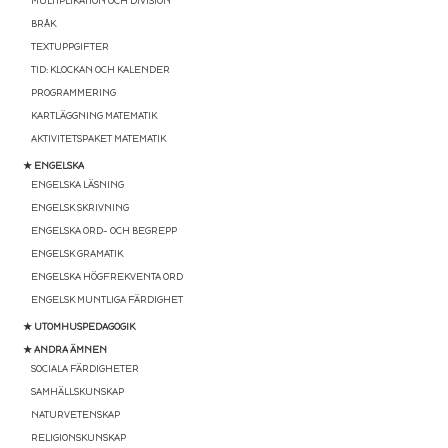
MULTIPLIKATION OCH DIVISION
BRÅK
TEXTUPPGIFTER
TID: KLOCKAN OCH KALENDER
PROGRAMMERING
KARTLÄGGNING MATEMATIK
AKTIVITETSPAKET MATEMATIK
★ ENGELSKA
ENGELSKA LÄSNING
ENGELSK SKRIVNING
ENGELSKA ORD- OCH BEGREPP
ENGELSK GRAMATIK
ENGELSKA HÖGFREKVENTA ORD
ENGELSK MUNTLIGA FÄRDIGHET
★ UTOMHUSPEDAGOGIK
★ ANDRA ÄMNEN
SOCIALA FÄRDIGHETER
SAMHÄLLSKUNSKAP
NATURVETENSKAP
RELIGIONSKUNSKAP