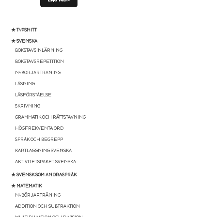
t
4.00
av
5
★ TYPSNITT
★ SVENSKA
BOKSTAVSINLÄRNING
BOKSTAVSREPETITION
NYBÖRJARTRÄNING
LÄSNING
LÄSFÖRSTÅELSE
SKRIVNING
GRAMMATIK OCH RÄTTSTAVNING
HÖGFREKVENTA ORD
SPRÅK OCH BEGREPP
KARTLÄGGNING SVENSKA
AKTIVITETSPAKET SVENSKA
★ SVENSK SOM ANDRASPRÅK
★ MATEMATIK
NYBÖRJARTRÄNING
ADDITION OCH SUBTRAKTION