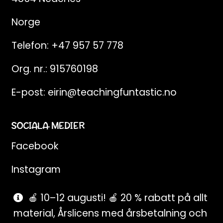
Norge
Telefon:
+47 957 57 778
Org. nr.: 915760198
E-post:
eirin@teachingfuntastic.no
SOCIALA MEDIER
Facebook
Instagram
Pinterest
🍎 10–12 augusti! 🍎 20 % rabatt på allt
material, Årslicens med årsbetalning och
SnapChat