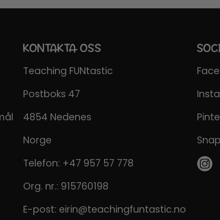
KONTAKTA OSS
SOC
Teaching FUNtastic
Fac
Postboks 47
Inst
mål
4854 Nedenes
Pinte
Norge
Sna
Telefon:
+47 957 57 778
Org. nr.: 915760198
E-post:
eirin@teachingfuntastic.no