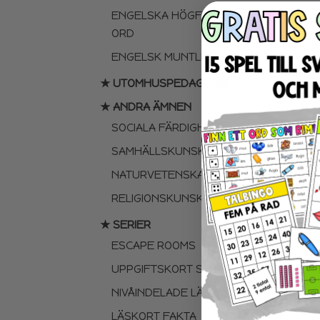
ENGELSKA HÖGFREKVENTA
ORD
ENGELSK MUNTLIGA FÄRDIGHET
★ UTOMHUSPEDAGOGIK
★ ANDRA ÄMNEN
SOCIALA FÄRDIGHETER
SAMHÄLLSKUNSKAP
NATURVETENSKAP
RELIGIONSKUNSKAP
★ SERIER
ESCAPE ROOMS
UPPGIFTSKORT SVENSKA
NIVÅINDELADE LÄSTEXTER
LÄSKORT FAKTA