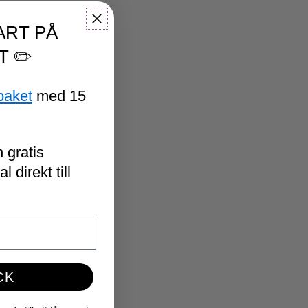
ART PÅ
T ✏️
paket
med 15
 gratis
 direkt till
CK