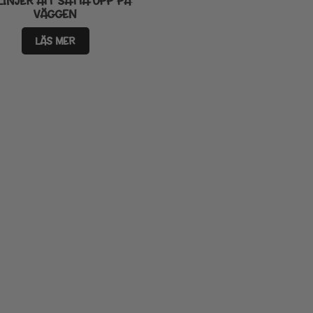
LINJER ATT SÄTTA UPP PÅ
VÄGGEN
LÄS MER