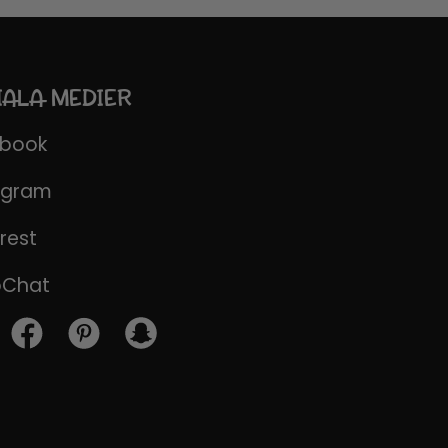
IALA MEDIER
ebook
agram
rest
pChat