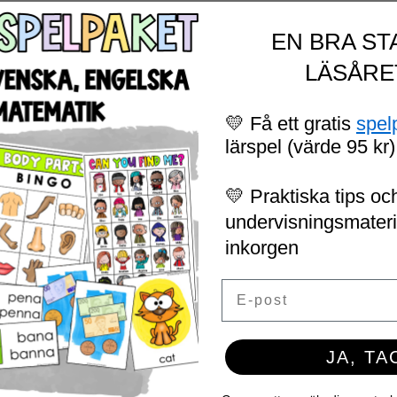
EN BRA ST
LÄSÅRE
💛 Få ett gratis
spel
lärspel (värde 95 kr)
💛 Praktiska tips och
undervisningsmaterial
inkorgen
Email
JA, TA