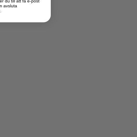
du till att få e-post
n avsluta
.