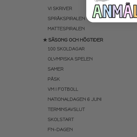
VI SKRIVER
SPRÅKSPIRALEN
MATTESPIRALEN
★ SÄSONG OCH HÖGTIDER
100 SKOLDAGAR
OLYMPISKA SPELEN
SAMER
PÅSK
VM I FOTBOLL
NATIONALDAGEN 6 JUNI
TERMINSAVSLUT
SKOLSTART
FN-DAGEN