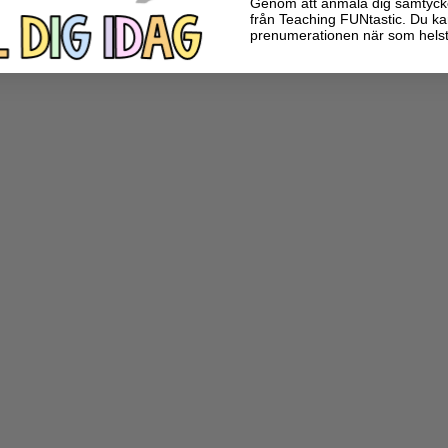
Genom att anmäla dig samtycker 
från Teaching FUNtastic. Du ka
prenumerationen när som helst