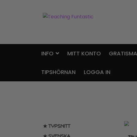
Hoppa
Gå
till
till
navigering
innehåll
INFO
MITT KONTO
GRATISMA
TIPSHÖRNAN
LOGGA IN
★ TYPSNITT
★ SVENSKA