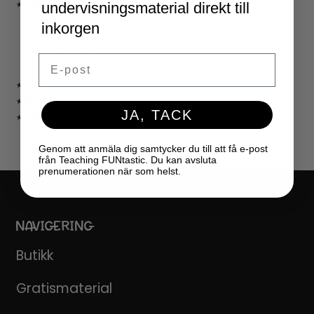
undervisningsmaterial direkt till
★ LÄRARVERKTYG
KLASSRUMSDEKORATION
inkorgen
KLASSRUMSLEDARSKAP
KLASSRUMSORGANISATION
Email
LÄRARKALENDER
★ SPEL
★ GRATIS
JA, TACK
★ LICENSER
Genom att anmäla dig samtycker du till att få e-post
från Teaching FUNtastic. Du kan avsluta
prenumerationen när som helst.
NAVIGERING
Butikk
Gratismaterial