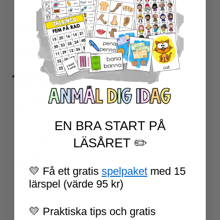
UPPGIFTSKORT SVENSKA
NIVÅINDELADE LÄSTEXTER
LÄSKORT FAKTA
VI SKRIVER
SPRÅKSPIRALEN
MATTESPIRALEN
★ SÄSONG OCH HÖGTIDER
100 SKOLDAGAR
OLYMPISKA SPELEN
SAMER
PÅSK
EN BRA START PÅ
VM I FOTBOLL
LÄSÅRET ✏️
NATIONALDAGEN 6 JUNI
TERMINSAVSLUT
SKOLSTART
💛 Få ett gratis
spelpaket
med 15
FN-DAGEN
lärspel (värde 95 kr)
HALLOWEEN
JUL
💛 Praktiska tips och gratis
NYÅR