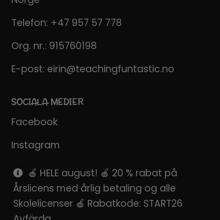
Telefon:
+47 957 57 778
Org. nr.: 915760198
E-post:
eirin@teachingfuntastic.no
SOCIALA MEDIER
Facebook
Instagram
Pinterest
🍎 HELE august! 🍎 20 % rabat på
Årslicens med årlig betaling og alle
SnapChat
Skolelicenser 🍎 Rabatkode: START26
Avfärda