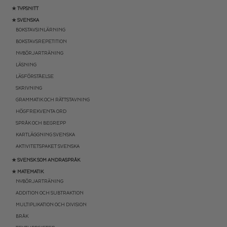
★ TYPSNITT
★ SVENSKA
BOKSTAVSINLÄRNING
BOKSTAVSREPETITION
NYBÖRJARTRÄNING
LÄSNING
LÄSFÖRSTÅELSE
SKRIVNING
GRAMMATIK OCH RÄTTSTAVNING
HÖGFREKVENTA ORD
SPRÅK OCH BEGREPP
KARTLÄGGNING SVENSKA
AKTIVITETSPAKET SVENSKA
★ SVENSK SOM ANDRASPRÅK
★ MATEMATIK
NYBÖRJARTRÄNING
ADDITION OCH SUBTRAKTION
MULTIPLIKATION OCH DIVISION
BRÅK